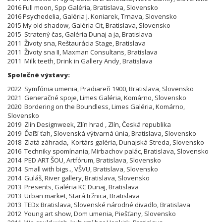
2016 Full moon, Spp Galéria, Bratislava, Slovensko
2016 Psychedelia, Galéria J. Koniarek, Trnava, Slovensko
2015 My old shadow, Galéria Cit, Bratislava, Slovensko
2015 Stratený čas, Galéria Dunaj a ja, Bratislava
2011 Životy sna, Reštaurácia Stage, Bratislava
2011 Životy sna II, Maxman Consultans, Bratislava
2011 Milk teeth, Drink in Gallery Andy, Bratislava
Společné výstavy:
2022 Symfónia umenia, Pradiareň 1900, Bratislava, Slovensko
2021 Generačné spoje, Limes Galéria, Komárno, Slovensko
2020 Bordering on the Boundless, Limes Galéria, Komárno,
Slovensko
2019 Zlín Designweek, Zlín hrad , Zlín, Česká republika
2019 Ďaľší ťah, Slovenská výtvarná únia, Bratislava, Slovensko
2018 Zlatá záhrada, Kortárs galéria, Dunajská Streda, Slovensko
2016 Techniky spomínania, Mirbachov palác, Bratislava, Slovensko
2014 PED ART ŠOU, Artfórum, Bratislava, Slovensko
2014 Small with bigs.., VŠVU, Bratislava, Slovensko
2014 Guláš, River gallery, Bratislava, Slovensko
2013 Presents, Galéria KC Dunaj, Bratislava
2013 Urban market, Stará tržnica, Bratislava
2013 TEDx Bratislava, Slovenské národné divadlo, Bratislava
2012 Young art show, Dom umenia, Piešťany, Slovensko