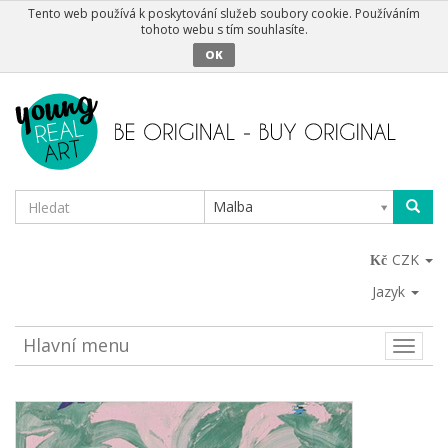
Tento web používá k poskytování služeb soubory cookie. Používáním
tohoto webu s tím souhlasíte.
OK
Malba
CZK
Jazyk
Hlavní menu
Toggle
naviga