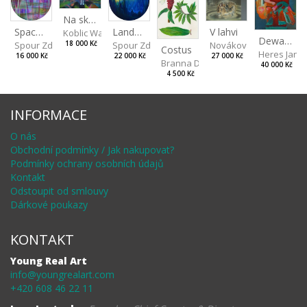
Na skalách
Landscape II
V lahvi
Spaces III
Koblic Walterová Martina
Dewa pagan
Spour Zdeněk
Nováková Blanka
18 000 Kč
Spour Zdeněk
Costus
Heres Jan
22 000 Kč
27 000 Kč
16 000 Kč
Branna Dorota
40 000 Kč
4 500 Kč
INFORMACE
O nás
Obchodní podmínky / Jak nakupovat?
Podmínky ochrany osobních údajů
Kontakt
Odstoupit od smlouvy
Dárkové poukazy
KONTAKT
Young Real Art
info@youngrealart.com
+420 608 46 22 11