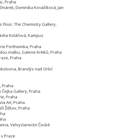
ác, Praha
Kačmárek, Dominika Kováčíková, Jan
 Floor, The Chemistry Gallery,
arkéta Kolářová, Kampus
erie Portheimka, Praha
adou malbu, Galerie Kritiků, Praha
Praze, Praha
kolovna, Brandýs nad Orlicí
, Praha
an Čejka Gallery, Praha
ie, Praha
Via Art, Praha
ží Žižkov, Praha
aha
raha
tsteina, Velvyslanectví České
 v Praze