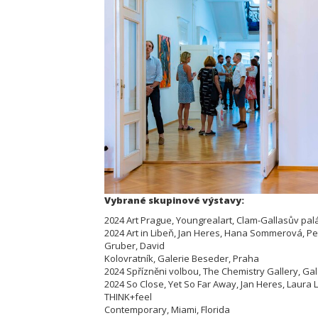
Vybrané skupinové výstavy:
2024 Art Prague, Youngrealart, Clam-Gallasův pal
2024 Art in Libeň, Jan Heres, Hana Sommerová, P
Gruber, David
Kolovratník, Galerie Beseder, Praha
2024 Spřízněni volbou, The Chemistry Gallery, Ga
2024 So Close, Yet So Far Away, Jan Heres, Laura
THINK+feel
Contemporary, Miami, Florida