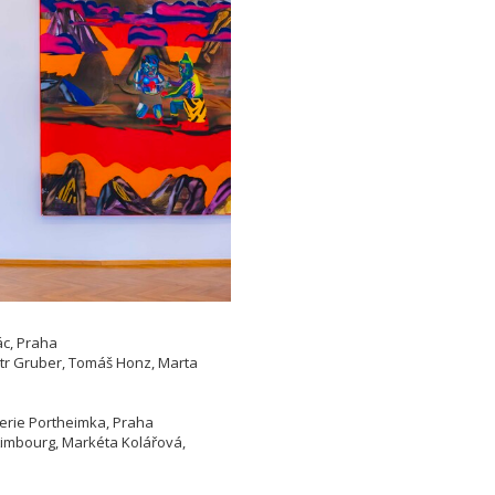
ác, Praha
etr Gruber, Tomáš Honz, Marta
lerie Portheimka, Praha
 Limbourg, Markéta Kolářová,