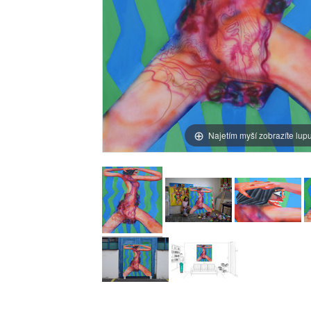
Najetím myší zobrazíte lup