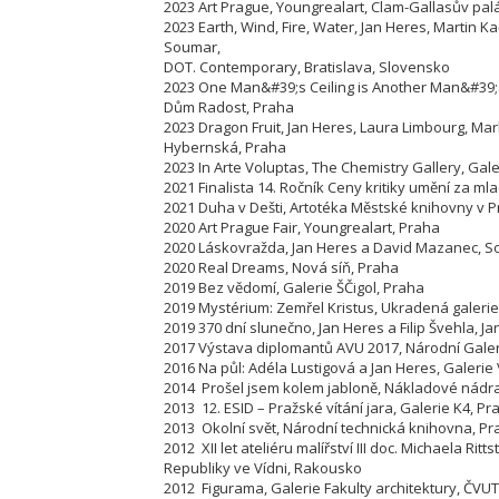
2023 Art Prague, Youngrealart, Clam-Gallasův pal
2023 Earth, Wind, Fire, Water, Jan Heres, Martin 
Soumar,
DOT. Contemporary, Bratislava, Slovensko
2023 One Man&#39;s Ceiling is Another Man&#39;s
Dům Radost, Praha
2023 Dragon Fruit, Jan Heres, Laura Limbourg, M
Hybernská, Praha
2023 In Arte Voluptas, The Chemistry Gallery, Gal
2021 Finalista 14. Ročník Ceny kritiky umění za ml
2021 Duha v Dešti, Artotéka Městské knihovny v 
2020 Art Prague Fair, Youngrealart, Praha
2020 Láskovražda, Jan Heres a David Mazanec, So
2020 Real Dreams, Nová síň, Praha
2019 Bez vědomí, Galerie ŠČigol, Praha
2019 Mystérium: Zemřel Kristus, Ukradená galerie
2019 370 dní slunečno, Jan Heres a Filip Švehla, J
2017 Výstava diplomantů AVU 2017, Národní Galer
2016 Na půl: Adéla Lustigová a Jan Heres, Galerie 
2014 Prošel jsem kolem jabloně, Nákladové nádra
2013 12. ESID – Pražské vítání jara, Galerie K4, Pr
2013 Okolní svět, Národní technická knihovna, P
2012 XII let ateliéru malířství III doc. Michaela Rit
Republiky ve Vídni, Rakousko
2012 Figurama, Galerie Fakulty architektury,
ČVUT