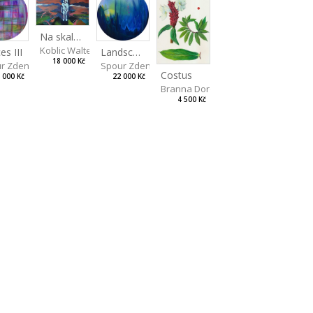
Na skalách
Koblic Walterová Martina
Landscape II
es III
18 000 Kč
Spour Zdeněk
r Zdeněk
Costus
22 000 Kč
 000 Kč
Branna Dorota
4 500 Kč