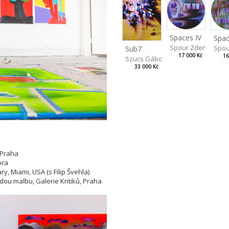
Spaces IV
Spac
Spour Zdeněk
Spou
Sub7
17 000 Kč
16
Szucs Gábor
33 000 Kč
 Praha
ora
y, Miami, USA (s Filip Švehla)
adou malbu, Galerie Kritiků, Praha