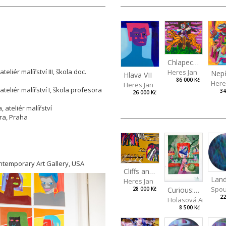
Chlapec s tygrem
iér malířství III, škola doc.
Heres Jan
Hlava VII
86 000 Kč
Here
Heres Jan
eliér malířství I, škola profesora
34
26 000 Kč
 ateliér malířství
ra, Praha
ntemporary Art Gallery, USA
Cliffs and Waves
Heres Jan
Spou
Curious: Theatre
28 000 Kč
22
Holasová Aneta Fra
8 500 Kč