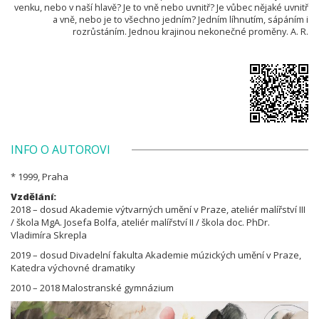
venku, nebo v naší hlavě? Je to vně nebo uvnitř? Je vůbec nějaké uvnitř
a vně, nebo je to všechno jedním? Jedním líhnutím, sápáním i
rozrůstáním. Jednou krajinou nekonečné proměny. A. R.
INFO O AUTOROVI
* 1999, Praha
Vzdělání:
2018 – dosud Akademie výtvarných umění v Praze, ateliér malířství III
/ škola MgA. Josefa Bolfa, ateliér malířství II / škola doc. PhDr.
Vladimíra Skrepla
2019 – dosud Divadelní fakulta Akademie múzických umění v Praze,
Katedra výchovné dramatiky
2010 – 2018 Malostranské gymnázium