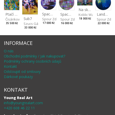
Na skalách
Spaces IV
Ptačí perspektiva
Landscape II
Spaces III
Koblic Walterová Marti
Sub7
Spour Zdeněk
Čisáriková Táňa
Spour Zde
18 000 Kč
Spour Zdeněk
Szucs Gábor
17 000 Kč
35 500 Kč
22 000 Kč
16 000 Kč
33 000 Kč
INFORMACE
O nás
Obchodní podmínky / Jak nakupovat?
Podmínky ochrany osobních údajů
Kontakt
Odstoupit od smlouvy
Dárkové poukazy
KONTAKT
Young Real Art
info@youngrealart.com
+420 608 46 22 11