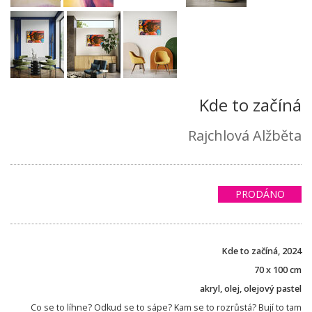
Kde to začíná
Rajchlová Alžběta
PRODÁNO
Kde to začíná, 2024
70 x 100 cm
akryl, olej, olejový pastel
Co se to líhne? Odkud se to sápe? Kam se to rozrůstá? Bují to tam