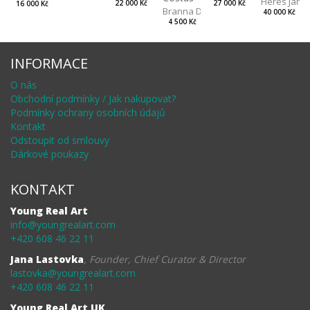
Heres Jan
22 000 Kč
27 000 Kč
16 000 Kč
Branna Dorota
40 000 Kč
4 500 Kč
INFORMACE
O nás
Obchodní podmínky / Jak nakupovat?
Podmínky ochrany osobních údajů
Kontakt
Odstoupit od smlouvy
Dárkové poukazy
KONTAKT
Young Real Art
info@youngrealart.com
+420 608 46 22 11
Jana Lastovka
,
Founder, Chief Curator & Director
lastovka@youngrealart.com
+420 608 46 22 11
Young Real Art UK