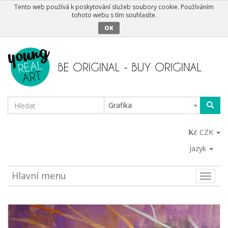
Tento web používá k poskytování služeb soubory cookie. Používáním
tohoto webu s tím souhlasíte.
OK
Grafika
CZK
Jazyk
Hlavní menu
Toggle
naviga