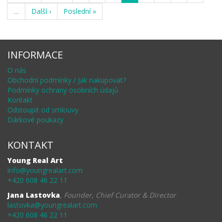
…
Další ›
Poslední »
INFORMACE
O nás
Obchodní podmínky / Jak nakupovat?
Podmínky ochrany osobních údajů
Kontakt
Odstoupit od smlouvy
Dárkové poukazy
KONTAKT
Young Real Art
info@youngrealart.com
+420 608 46 22 11
Jana Lastovka
,
Founder, Chief Curator & Director
lastovka@youngrealart.com
+420 608 46 22 11