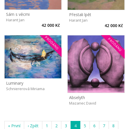
Sám s věcmi
Přestali lpět
Harant Jan
Harant Jan
42 000 Kč
42 000 Kč
PRODÁNO
PRODÁNO
Luminary
Schniererová Miriama
Abselyth
Mazanec David
« První
‹ Zpět
1
2
3
4
5
6
7
8