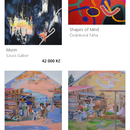
Shapes of Mind
Čisáriková Táňa
Muon
Szucs Gábor
42 000 Kč