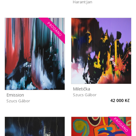
Harant Jan
PRODÁNO
Miletička
Emission
Szucs Gábor
42 000 Kč
Szucs Gábor
PRODÁNO