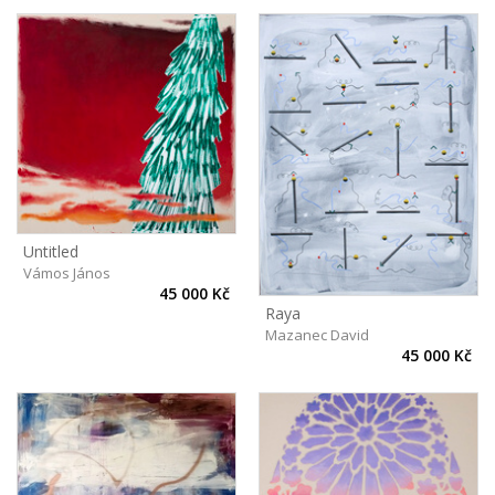
Untitled
Vámos János
45 000 Kč
Raya
Mazanec David
45 000 Kč