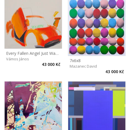
Every Fallen Angel Just Wanna Fit In
Vámos János
7x6x8
43 000 Kč
Mazanec David
43 000 Kč