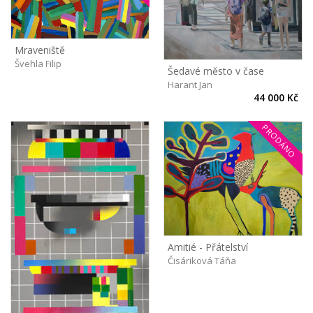
Mraveniště
Švehla Filip
Šedavé město v čase
Harant Jan
44 000 Kč
PRODÁNO
Amitié - Přátelství
Čisáriková Táňa