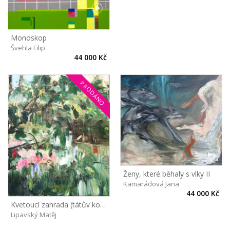
Monoskop
Švehla Filip
44 000 Kč
PRODÁNO
Ženy, které běhaly s vlky II
Kamarádová Jana
44 000 Kč
Kvetoucí zahrada (tátův kopec)
Lipavský Matěj