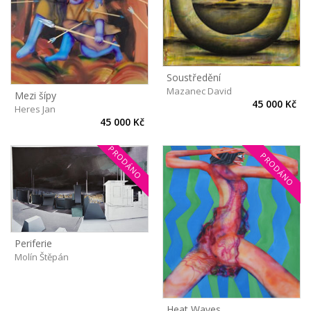
Soustředění
Mazanec David
Mezi šípy
45 000 Kč
Heres Jan
45 000 Kč
PRODÁNO
PRODÁNO
Periferie
Molín Štěpán
Heat Waves