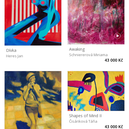
Awaking
Dívka
Schniererová Miriama
Heres Jan
43 000 Kč
Shapes of Mind II
Čisáriková Táňa
43 000 Kč