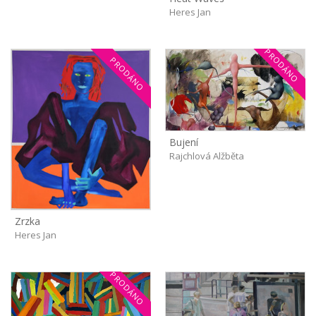
Heres Jan
PRODÁNO
PRODÁNO
Bujení
Rajchlová Alžběta
Zrzka
Heres Jan
PRODÁNO