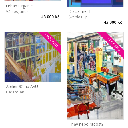
Urban Organic
Disclaimer II
Vámos János
43 000 Kč
Švehla Filip
43 000 Kč
PRODÁNO
PRODÁNO
Ateliér 32 na AVU
Harant Jan
Hněv nebo radost?