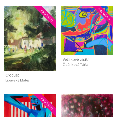
PRODÁNO
PRODÁNO
Večírkové zátiší
Čisáriková Táňa
Croquet
Lipavský Matěj
PRODÁNO