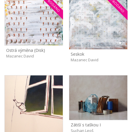
PRODÁNO
PRODÁNO
Ostrá výměna (Disk)
Seskok
Mazanec David
Mazanec David
Zátiší s taškou I
Suchan Leoš