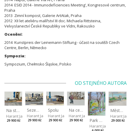
2014 ESID 2014 - Immunodeficiencies Meeting', Kongresové centrum,
Praha
2013 Zimní kompost, Galerie ArtAtak, Praha
2012 XII let ateliéru malířství III doc. Michaela Rittsteina,
Velvyslanectví České Republiky ve Vídni, Rakousko
Ocenění:
2014 Kunstpreis der Leinemann-Stiftung - účast na soutěži Czech
Centre, Berlin, Německo
Sympozia:
Sympozium, Chełmsko Śląskie, Polsko
OD STEJNÉHO AUTORA
Sezení venku pod velkým stromem
Spolu
Na cestě do parku
Na stromových lavicích
Město pod širým nebem
Harant Jan
Harant Jan
Harant Jan
Harant Jan
Harant Jan
Park v Liberci II
29 900 Kč
29 900 Kč
29 900 Kč
29 900 Kč
29 000 Kč
Harant Jan
6 000 Kč