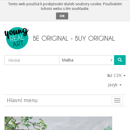
Tento web používá k poskytování služeb soubory cookie. Používáním
tohoto webu s tím souhlasíte.
OK
Malba
CZK
Jazyk
Hlavní menu
Toggle
naviga