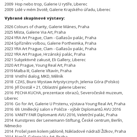
2009 Hop nebo trop, Galerie U rytíře, Liberec
2009 Lidé v mém životě, Galerie Krajského úřadu, Liberec
Vybrané skupinové výstavy:
2026 Colours of charity, Galerie Mánes, Praha
2025 Místa, Galerie Via Art, Praha
2024 YRA Art Prague, Clam - Gallasův palác, Praha
2024 Spřízněni volbou, Galerie Portheimka, Praha
2023 YRA Art Prague, Clam - Gallasův palác, Praha
2022 YRA Art Prague, Hrzánský palác, Praha
2021 Subjektivně zakusit, Eli Gallery, Liberec
2020 Art Prague, Young Real Art, Praha
2019 Malba III, Galerie Vltavín, Praha
2018 Vnitřní dialog, MKD, Mělník
2018 CZAS, Biuro Wystaw Artystycznych, Jelenia Góra (Polsko)
2016 Jiří Dostál + 21, Oblastní galerie Liberec
2016 PECHA KUCHA, prezentace obrazů, Severočeské muzeum,
Liberec
2016 Go for Art, Galerie U Prstenu, výstava Young Real Art, Praha
2016 69. Umělecký salon v Poličce - výběr Diplomantů AVU 2016
2016 VANITY FAIR Diplomanti AVU 2016, Veletržní palác, Praha
2014 Kunstpreis der Leinemann-Stiftung, České centrum, Berlín,
Německo
2014 Prošel jsem kolem jabloně, Nákladové nádraží Žižkov, Praha
2014 Napůl, Galerie Via Art, Praha