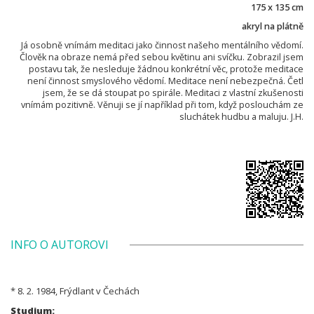
175 x 135 cm
akryl na plátně
Já osobně vnímám meditaci jako činnost našeho mentálního vědomí.
Člověk na obraze nemá před sebou květinu ani svíčku. Zobrazil jsem
postavu tak, že nesleduje žádnou konkrétní věc, protože meditace
není činnost smyslového vědomí. Meditace není nebezpečná. Četl
jsem, že se dá stoupat po spirále. Meditaci z vlastní zkušenosti
vnímám pozitivně. Věnuji se jí například při tom, když poslouchám ze
sluchátek hudbu a maluju. J.H.
INFO O AUTOROVI
* 8. 2. 1984, Frýdlant v Čechách
Studium: