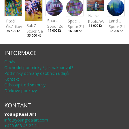
Na skalách
Spaces IV
Ptačí perspektiva
Landscape II
Spaces III
Koblic Walterová Marti
Sub7
Spour Zdeněk
Čisáriková Táňa
Spour Zde
18 000 Kč
Spour Zdeněk
Szucs Gábor
17 000 Kč
35 500 Kč
22 000 Kč
16 000 Kč
33 000 Kč
INFORMACE
O nás
Obchodní podmínky / Jak nakupovat?
Podmínky ochrany osobních údajů
Kontakt
Odstoupit od smlouvy
Dárkové poukazy
KONTAKT
Young Real Art
info@youngrealart.com
+420 608 46 22 11