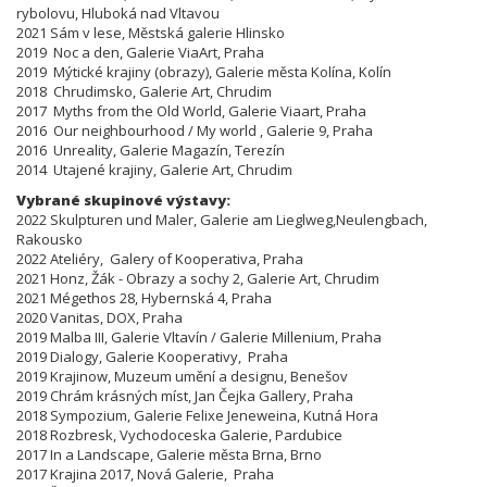
rybolovu, Hluboká nad Vltavou
2021 Sám v lese, Městská galerie Hlinsko
2019 Noc a den, Galerie ViaArt, Praha
2019 Mýtické krajiny (obrazy), Galerie města Kolína, Kolín
2018 Chrudimsko, Galerie Art, Chrudim
2017 Myths from the Old World, Galerie Viaart, Praha
2016 Our neighbourhood / My world , Galerie 9, Praha
2016 Unreality, Galerie Magazín, Terezín
2014 Utajené krajiny, Galerie Art, Chrudim
Vybrané skupinové výstavy:
2022 Skulpturen und Maler, Galerie am Lieglweg,Neulengbach,
Rakousko
2022 Ateliéry, Galery of Kooperativa, Praha
2021 Honz, Žák - Obrazy a sochy 2, Galerie Art, Chrudim
2021 Mégethos 28, Hybernská 4, Praha
2020 Vanitas, DOX, Praha
2019 Malba III, Galerie Vltavín / Galerie Millenium, Praha
2019 Dialogy, Galerie Kooperativy, Praha
2019 Krajinow, Muzeum umění a designu, Benešov
2019 Chrám krásných míst, Jan Čejka Gallery, Praha
2018 Sympozium, Galerie Felixe Jeneweina, Kutná Hora
2018 Rozbresk, Vychodoceska Galerie, Pardubice
2017 In a Landscape, Galerie města Brna, Brno
2017 Krajina 2017, Nová Galerie, Praha