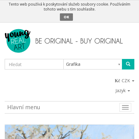
Tento web používá k poskytování služeb soubory cookie. Používáním
tohoto webu s tím souhlasíte.
OK
Grafika
CZK
Jazyk
Hlavní menu
Toggle
naviga