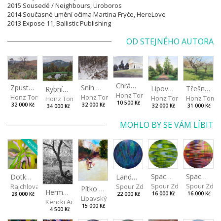
2015 Sousedé / Neighbours, Uroboros
2014 Současné umění očima Martina Fryče, HereLove
2013 Expose 11, Ballistic Publishing
OD STEJNÉHO AUTORA
Chrám v Paestu
Zpustlá pichlavá zahrada
Sníh na spadlých stromech
Lipová alej (Rajhrad)
Třešně na Hliníku
Rybníček (Frantoly)
Honz Tomáš
Honz Tomáš
Honz Tomáš
Honz Tomáš
Honz Tomá
Honz Tomáš
10 500 Kč
32 000 Kč
32 000 Kč
32 000 Kč
31 000 Kč
34 000 Kč
MOHLO BY SE VÁM LÍBIT
NOVINKA
Spaces I
Spaces II
Landscape III
Dotkneš-li se na správném místě
Spour Zdeněk
Spour Zde
Spour Zdeněk
Rajchlová Alžběta
Pítko (Nad Stromovkou)
Hermína za stromem
16 000 Kč
16 000 Kč
22 000 Kč
28 000 Kč
Lipavský Matěj
Kencki Adam
15 000 Kč
4 500 Kč