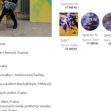
Lipavský Matěj
37 000 Kč
Spaces IV
Spac
Spour Zdeněk
Spou
Sub7
ouny
17 000 Kč
16
Szucs Gábor
33 000 Kč
e v Remeši, Francie
 Praha
u malby I., Holešovická Šachta,
 a Lukášem Machalickým, PARALLEL
ných umění, Praha
– NIKA, Praha
razových médií, Jindřichův Hradec
zygo!, Praha