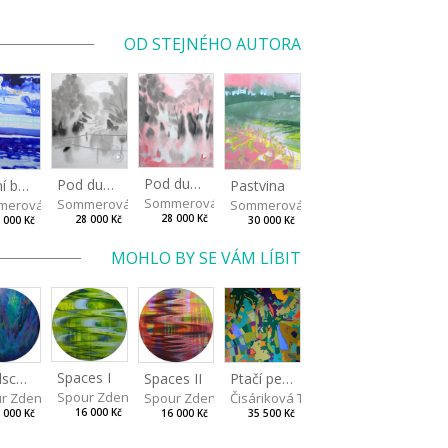
OD STEJNÉHO AUTORA
Pod duby II
Pod duby I
Zimní břeh
Pastvina
Sommerová Hana
Sommerová Hana
merová Hana
Sommerová Hana
28 000 Kč
28 000 Kč
 000 Kč
30 000 Kč
MOHLO BY SE VÁM LÍBIT
Spaces I
Spaces II
Ptačí perspektiva
Landscape III
Spour Zdeněk
Spour Zdeněk
Čisáriková Táňa
r Zdeněk
16 000 Kč
16 000 Kč
35 500 Kč
 000 Kč