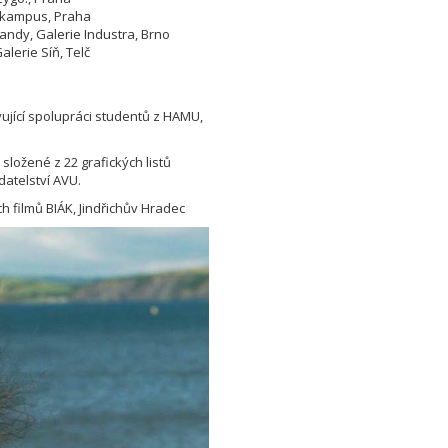
ý kampus, Praha
landy, Galerie Industra, Brno
lerie Síň, Telč
vující spolupráci studentů z HAMU,
složené z 22 grafických listů
datelství AVU.
h filmů BIÁK, Jindřichův Hradec