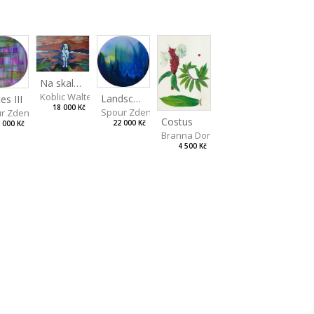
Na skalách
Koblic Walterová Martina
Landscape II
es III
18 000 Kč
Spour Zdeněk
r Zdeněk
Costus
22 000 Kč
 000 Kč
Branna Dorota
4 500 Kč