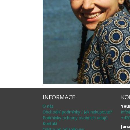
INFORMACE
KO
O nás
You
Obchodní podmínky / Jak nakupovat?
info
Podmínky ochrany osobních údajů
+420
Kontakt
Jan
Odstoupit od smlouvy