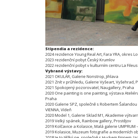
Stipendia a rezidence:
2024 rezidence Young Real Art, Fara YRA, okres L
2023 rezidenční pobyt Český Krumlov
2022 rezidenční pobyt v kulturním centru La Fileus
Vybrané výstavy:
2021 OKULÁR, Galerie Nonstrop, Jihlava
2021 Znít v průhledu, Galerie Vyšeart, Vyšehrad,
2021 Spokojený pozorovatel, Naugallery, Praha
2020 One painting is one painting, výstava Ateliér
Praha
2020 Galerie SPZ, společně s Robertem Šalandou
VIENNA, Vídeň
2020 Model 1, Galerie Sklad M1, Akademie výtvar
2019 Velký spánek, Rainbow gallery, Prostějov
2019 Kolčavice a Kolasice, Malá galerie UMPRUM 
2019 Kolasice, Muzeum fotografie a moderních ob
2018 Je to těžký ne, společně s Huckem Finnem, Ja