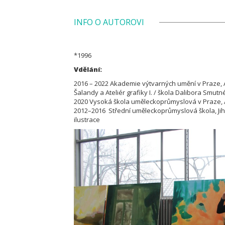
INFO O AUTOROVI
*1996
Vdělání:
2016 – 2022 Akademie výtvarných umění v Praze, Ate
Šalandy a Ateliér grafiky I. / škola Dalibora Smut
2020 Vysoká škola uměleckoprůmyslová v Praze, At
2012–2016 Střední uměleckoprůmyslová škola, Jih
ilustrace