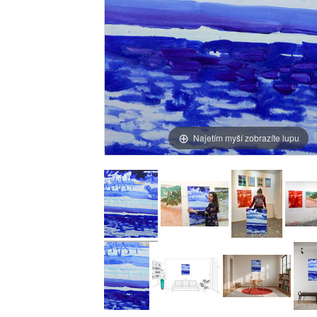
Najetím myší zobrazíte lupu