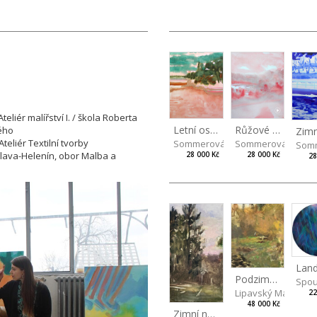
liér malířství I. / škola Roberta
Letní ostrov
Růžové ráno
ného
eliér Textilní tvorby
Sommerová Hana
Sommerová Hana
Som
lava-Helenín, obor Malba a
28 000 Kč
28 000 Kč
28
Podzimní zahrada
Spou
Lipavský Matěj
22
48 000 Kč
Zimní nebe