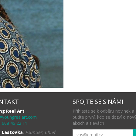
NTAKT
SPOJTE SE S NÁMI
ng Real Art
Přihlaste se k odběru novinek a
@youngrealart.com
buďte první, kdo se dozví o nov
 608 46 22 11
akcích a slevách
a Lastovka
,
Founder, Chief