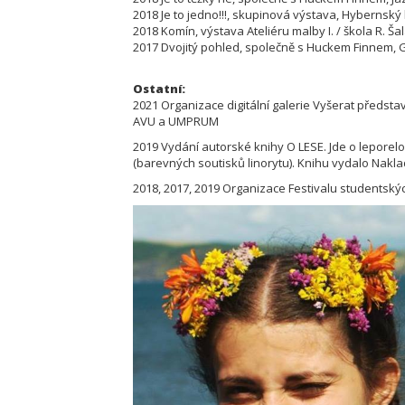
2018 Je to jedno!!!, skupinová výstava, Hybernsk
2018 Komín, výstava Ateliéru malby I. / škola R. Ša
2017 Dvojitý pohled, společně s Huckem Finnem, Ga
Ostatní:
2021 Organizace digitální galerie Vyšerat předsta
AVU a UMPRUM
2019 Vydání autorské knihy O LESE. Jde o leporelo 
(barevných soutisků linorytu). Knihu vydalo Nakla
2018, 2017, 2019 Organizace Festivalu studentskýc