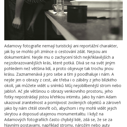
Adamovy fotografie nemají turistický ani reportážní charakter,
jak by se mohlo při zmínce o cestování zdát. Nejsou ani
dokumentární. Nejde mu o zachycení těch nejkřiklavějších a
nejzobrazovanějších krás, které potká. Dívá se na svět jiným
pohledem než většina lidí, a proto objevuje tak trochu jinou
krásu. Zaznamenává ji pro sebe a tím ji poodhaluje i nám. A
nejde jen o obrazy z cest, ale třeba i o záběry z jeho blízkého
okolí, jak můžete vidět u snímků Můj nejoblíbenější strom nebo
Jabloň. Ač jde většinou o obrazy venkovního prostoru, jeho
fotky nepostrádají jistou křehkou intimitu. Jako by nám Adam
ukazoval zranitelnost a pomíjivost zvolených objektů a zároveň
jako by nám chtěl otevřít oči, abychom i my mohli vidět jejich
skrytou a doposud utajenou monumentalitu. I když na
Adamových fotografiích často chybějí lidé, zdá se, že se za
hlavními postavami, například stromy, nárožím nebo auty