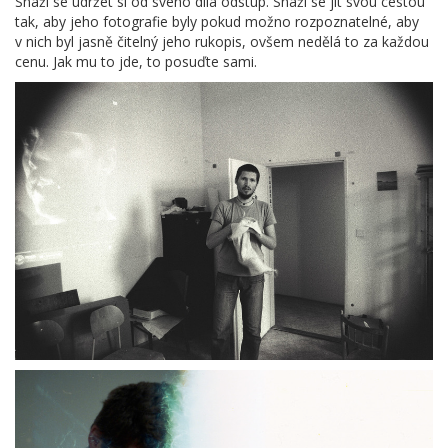
Snaží se udržet si od svého díla odstup. Snaží se jít svou cestou
tak, aby jeho fotografie byly pokud možno rozpoznatelné, aby
v nich byl jasně čitelný jeho rukopis, ovšem nedělá to za každou
cenu. Jak mu to jde, to posuďte sami.