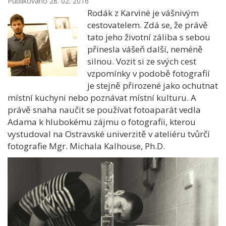
Publikováno 28. 02. 2016
Rodák z Karviné je vášnivým
cestovatelem. Zdá se, že právě
tato jeho životní záliba s sebou
přinesla vášeň další, neméně
silnou. Vozit si ze svých cest
vzpomínky v podobě fotografií
je stejně přirozené jako ochutnat
místní kuchyni nebo poznávat místní kulturu. A
právě snaha naučit se používat fotoaparát vedla
Adama k hlubokému zájmu o fotografii, kterou
vystudoval na Ostravské univerzitě v ateliéru tvůrčí
fotografie Mgr. Michala Kalhouse, Ph.D.