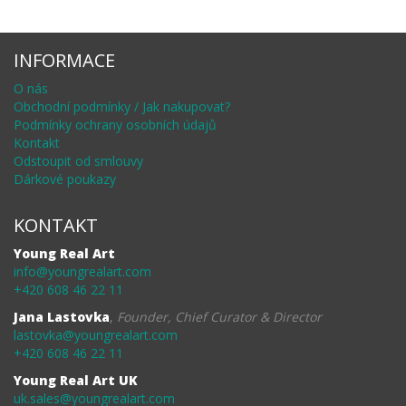
INFORMACE
O nás
Obchodní podmínky / Jak nakupovat?
Podmínky ochrany osobních údajů
Kontakt
Odstoupit od smlouvy
Dárkové poukazy
KONTAKT
Young Real Art
info@youngrealart.com
+420 608 46 22 11
Jana Lastovka
,
Founder, Chief Curator & Director
lastovka@youngrealart.com
+420 608 46 22 11
Young Real Art UK
uk.sales@youngrealart.com