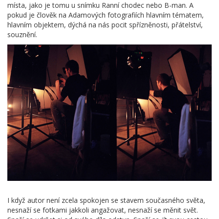
místa, jako je tomu u snímku Ranní chodec nebo B-man. A
pokud je člověk na Adamových fotografiích hlavním tématem,
hlavním objektem, dýchá na nás pocit spřízněnosti, přátelství,
souznění.
I když autor není zcela spokojen se stavem současného světa,
nesnaží se fotkami jakkoli angažovat, nesnaží se měnit svět.