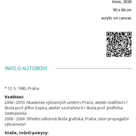
Irises, 2026
90 x 66 cm
acrylic on canvas
INFO O AUTOROVI
* 12. 5. 1985, Praha
Vzdělání:
2004 - 2010 Akademie výtvarných umění v Praze, ateliér malířství I /
škola prof. Jiřího Sopka, ateliér sochařství II / škola prof. Jindřicha
Zeithammla
2000 - 2004 Střední odborná škola grafická, Praha, obor propagační
výtvarnictví
Stáže, tvůrčí pobyty: