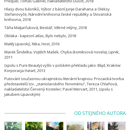
Prequel, Tomáš Gabriel, nakladatelství Dusot, 2018
Hlasy dvou básníků, Výbor z básní Jurije Darahana a Oleksy
Stefanovyče, Národní knihovna české republiky a Slovanská
knihovna, 2018
Táňa Maljarčuková, Bestiář, Větrné mlýny, 2018
Oblaka - kapesní atlas, Bylo nebylo, 2018
Matěj Lipavský, Nika, Host, 2016
Marek Šindelka, Vojtěch Mašek, Chyba (komiksová novela), Lipnik,
2011
(spolu s Pure Beauty) vyšlo v polském překladu jako: Błąd, Kraków:
Korporacja Ha!art, 2013
Putování současnou ukrajinskou literární krajinou: Prozaická tvorba
představitelů tzv. „stanislavského fenoménu“, Tereza Chlaňová,
nakladatelství Červený Kostelec: Pavel Mervart, 2011, (spolu s
Jakubem Lipavským)
OD STEJNÉHO AUTORA