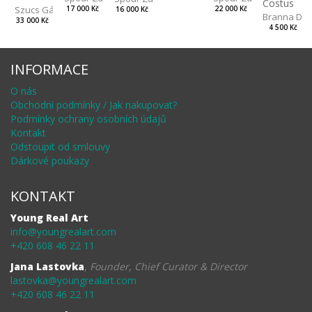
Costus
Szucs Gábor
17 000 Kč
22 000 Kč
16 000 Kč
Branna Dor
33 000 Kč
4 500 Kč
INFORMACE
O nás
Obchodní podmínky / Jak nakupovat?
Podmínky ochrany osobních údajů
Kontakt
Odstoupit od smlouvy
Dárkové poukazy
KONTAKT
Young Real Art
info@youngrealart.com
+420 608 46 22 11
Jana Lastovka
,
Founder, Chief Curator & Director
lastovka@youngrealart.com
+420 608 46 22 11