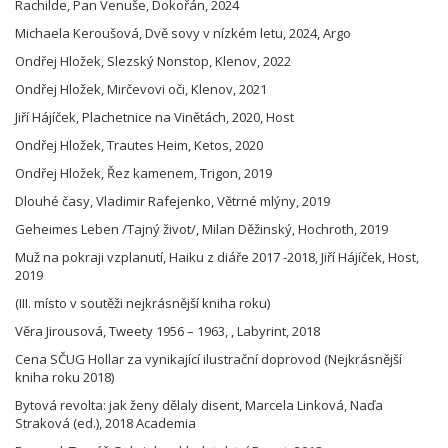
Rachilde, Pan Venuše, Dokořán, 2024
Michaela Keroušová, Dvě sovy v nízkém letu, 2024, Argo
Ondřej Hložek, Slezský Nonstop, Klenov, 2022
Ondřej Hložek, Mirčevovi oči, Klenov, 2021
Jiří Hájíček, Plachetnice na Vinětách, 2020, Host
Ondřej Hložek, Trautes Heim, Ketos, 2020
Ondřej Hložek, Řez kamenem, Trigon, 2019
Dlouhé časy, Vladimir Rafejenko, Větrné mlýny, 2019
Geheimes Leben /Tajný život/, Milan Děžinský, Hochroth, 2019
Muž na pokraji vzplanutí, Haiku z diáře 2017 -2018, Jiří Hájíček, Host,
2019
(III. místo v soutěži nejkrásnější kniha roku)
Věra Jirousová, Tweety 1956 – 1963, , Labyrint, 2018
Cena SČUG Hollar za vynikající ilustrační doprovod (Nejkrásnější
kniha roku 2018)
Bytová revolta: jak ženy dělaly disent, Marcela Linková, Naďa
Straková (ed.), 2018 Academia