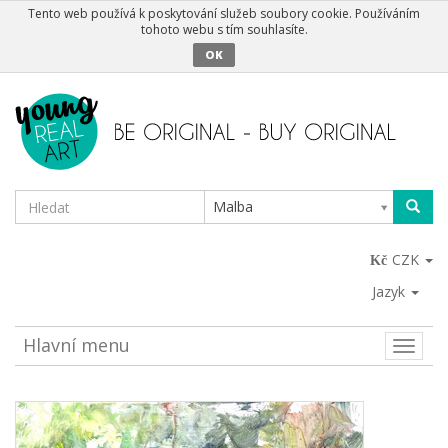
Tento web používá k poskytování služeb soubory cookie. Používáním
tohoto webu s tím souhlasíte.
OK
Malba
CZK
Jazyk
Hlavní menu
Toggle
naviga