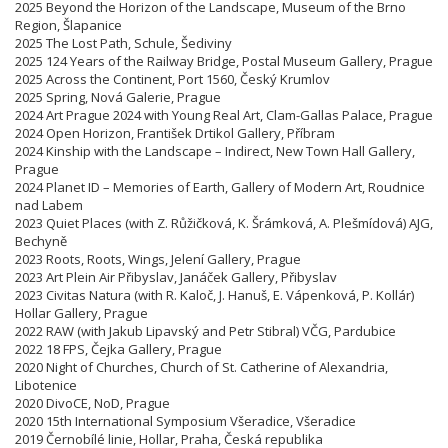
2025 Beyond the Horizon of the Landscape, Museum of the Brno
Region, Šlapanice
2025 The Lost Path, Schule, Šediviny
2025 124 Years of the Railway Bridge, Postal Museum Gallery, Prague
2025 Across the Continent, Port 1560, Český Krumlov
2025 Spring, Nová Galerie, Prague
2024 Art Prague 2024 with Young Real Art, Clam-Gallas Palace, Prague
2024 Open Horizon, František Drtikol Gallery, Příbram
2024 Kinship with the Landscape – Indirect, New Town Hall Gallery,
Prague
2024 Planet ID – Memories of Earth, Gallery of Modern Art, Roudnice
nad Labem
2023 Quiet Places (with Z. Růžičková, K. Šrámková, A. Plešmídová) AJG,
Bechyně
2023 Roots, Roots, Wings, Jelení Gallery, Prague
2023 Art Plein Air Přibyslav, Janáček Gallery, Přibyslav
2023 Civitas Natura (with R. Kaloč, J. Hanuš, E. Vápenková, P. Kollár)
Hollar Gallery, Prague
2022 RAW (with Jakub Lipavský and Petr Stibral) VČG, Pardubice
2022 18 FPS, Čejka Gallery, Prague
2020 Night of Churches, Church of St. Catherine of Alexandria,
Libotenice
2020 DivoCE, NoD, Prague
2020 15th International Symposium Všeradice, Všeradice
2019 Černobílé linie, Hollar, Praha, Česká republika