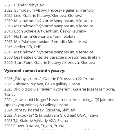
2023 Plenér, Přibyslav
2022 Symposium Alšovy Jihočeské galerie, Frantoly
2022 Lino, Galerie Klatovy/Klenová, Klenová
2019 Mezinárodní výtvarné symposium, Všeradice
2018 Mezinárodní výtvarné symposium, Všeradice
2016 Egon Schiele Art Centrum, Český Krumlov
2014 Na hranici-Grenznah, Tummelplatz
2015 Malířské symposium Benedikt Most, Most
2015 Atelier Síň, Telč
2015 Mezinárodní výtvarné symposium, Všeradice
2008 Les Petites Cités de Caractére bretonnes, Bretaň
2006 Start Point, Galerie Klatovy / Klenová, Klenová
Vybrané samostatné výstavy:
2025 „Žádný strom…“, Galerie Pštrossova 22, Praha
2025 Zahrada Pupava, Čejka gallery, Praha
2025 Okolo (spolu s Pavlem Kytnerem), Galerie Josefa Jambora,
Tišnov
2024 „How could I forget? Heaven is in the making…“(S Jakubem
Lipavským) Volesky & Gallery, Praha
2024 Obrazy, kostel sv. Štěpána, Skřivaň
2023 „Nekoukáš“ (S Jaroslavem Grodlem) OGV. Jihlava
2023 Týl, Galerie Výklady AXA, Praha
2023 Plavená barva, Trigon, Praha