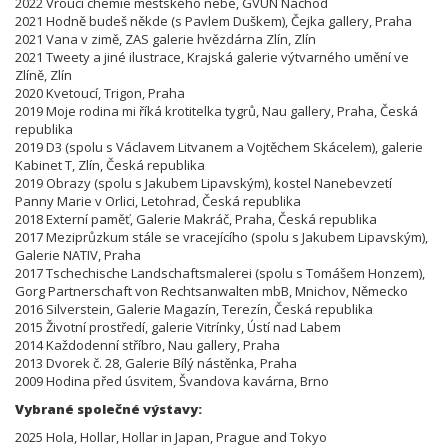
2022 Vroucí chemie městského nebe, GVUN Náchod
2021 Hodně budeš někde (s Pavlem Duškem), Čejka gallery, Praha
2021 Vana v zimě, ZAS galerie hvězdárna Zlín, Zlín
2021 Tweety a jiné ilustrace, Krajská galerie výtvarného umění ve
Zlíně, Zlín
2020 Kvetoucí, Trigon, Praha
2019 Moje rodina mi říká krotitelka tygrů, Nau gallery, Praha, Česká
republika
2019 D3 (spolu s Václavem Litvanem a Vojtěchem Skácelem), galerie
Kabinet T, Zlín, Česká republika
2019 Obrazy (spolu s Jakubem Lipavským), kostel Nanebevzetí
Panny Marie v Orlici, Letohrad, Česká republika
2018 Externí paměť, Galerie Makráč, Praha, Česká republika
2017 Meziprůzkum stále se vracejícího (spolu s Jakubem Lipavským),
Galerie NATIV, Praha
2017 Tschechische Landschaftsmalerei (spolu s Tomášem Honzem),
Gorg Partnerschaft von Rechtsanwalten mbB, Mnichov, Německo
2016 Silverstein, Galerie Magazín, Terezín, Česká republika
2015 Životní prostředí, galerie Vitrínky, Ústí nad Labem
2014 Každodenní stříbro, Nau gallery, Praha
2013 Dvorek č. 28, Galerie Bílý nástěnka, Praha
2009 Hodina před úsvitem, Švandova kavárna, Brno
Vybrané společné výstavy:
2025 Hola, Hollar, Hollar in Japan, Prague and Tokyo