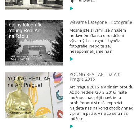
uplatňován i...
Výtvarné kategorie - Fotografie
Možná jste si všmli, že v našem
nedávném článku o rozdělení
výtvarných kategorií chyběla
fotografie. Nebojte se,
nezapomněli jsme na ni.
YOUNG REAL ART na Art
Prague 2016
Art Prague 2016 je v plném proudu.
Až do neděle /20. 3. 2016/ máte
možnost nás přijít navštívit a
prohlédnout si naši expozici.
Najdete nás na konci chodby hned
v prvním patře. A na co se u nás
můžete...