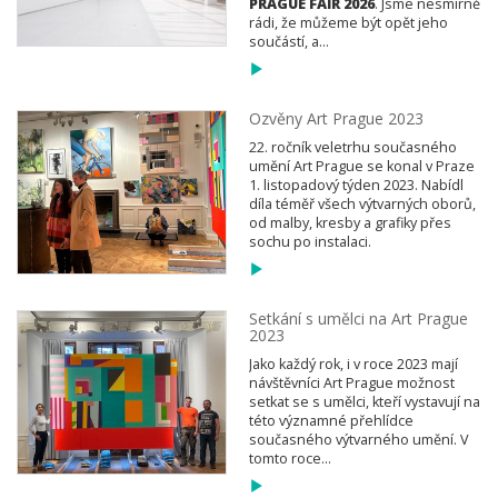
PRAGUE FAIR 2026
. Jsme nesmírně
rádi, že můžeme být opět jeho
součástí, a...
Ozvěny Art Prague 2023
22. ročník veletrhu současného
umění Art Prague se konal v Praze
1. listopadový týden 2023. Nabídl
díla téměř všech výtvarných oborů,
od malby, kresby a grafiky přes
sochu po instalaci.
Setkání s umělci na Art Prague
2023
Jako každý rok, i v roce 2023 mají
návštěvníci Art Prague možnost
setkat se s umělci, kteří vystavují na
této významné přehlídce
současného výtvarného umění. V
tomto roce...