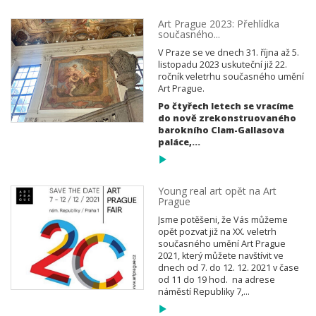
Art Prague 2023: Přehlídka
současného...
V Praze se ve dnech 31. října až 5.
listopadu 2023 uskuteční již 22.
ročník veletrhu současného umění
Art Prague.
Po čtyřech letech se vracíme
do nově zrekonstruovaného
barokního Clam-Gallasova
paláce,...
Young real art opět na Art
Prague
Jsme potěšeni, že Vás můžeme
opět pozvat již na XX. veletrh
současného umění Art Prague
2021, který můžete navštívit ve
dnech od 7. do 12. 12. 2021 v čase
od 11 do 19 hod. na adrese
náměstí Republiky 7,...