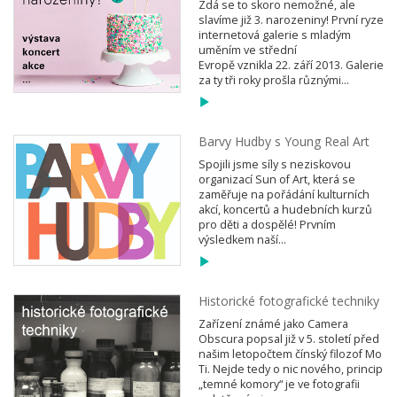
Zdá se to skoro nemožné, ale
slavíme již 3. narozeniny! První ryze
internetová galerie s mladým
uměním ve střední
Evropě vznikla 22. září 2013. Galerie
za ty tři roky prošla různými...
Barvy Hudby s Young Real Art
Spojili jsme síly s neziskovou
organizací Sun of Art, která se
zaměřuje na pořádání kulturních
akcí, koncertů a hudebních kurzů
pro děti a dospělé! Prvním
výsledkem naší...
Historické fotografické techniky
Zařízení známé jako Camera
Obscura popsal již v 5. století před
našim letopočtem čínský filozof Mo
Ti. Nejde tedy o nic nového, princip
„temné komory“ je ve fotografii