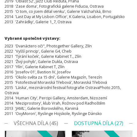
2019 'Oblast 52', Jazz Club Reduta, Praha
2018 'Zase doma', Fotografická galerie Fiducia, Ostrava
2015 'O tom, co jsem dělal venku', Galerie Valchařská, Brno
2014 'Last Day at My Lisbon Office', K Galeria, Lisabon, Portugalsko
2013 'Zahrádky', Galerie 1_7, Ostrava
Vybrané společné výstavy:
2023 'Dvanáctero oči", Photogether Gallery, Zlín
2022
'Vyšší princip
'
, Galerie G4, Cheb
2021
'Týrání koček
'
, Galerie Kabinet T., Zlín
2021
'Živý pohyb
'
, Galerie Dukla, Ostrava
2017
'
Ylín
'
, Galerie Kabinet T, Zlín
2016
'
Josefov 01
'
, Bastion IV, Josefov
2015
'
Okolo světa za 15 dní
'
, Galerie Magazín, Terezín
2015
'
Fotofestival Moravská Třebová
'
, Moravská Třebová
2015 'Láska', mezinárodní festival fotografie OstravaPhoto 2015,
Ostrava
2014 'Human City', Percipi Gallery, Amsterdam, Nizozemí
2014 'Meziprostory', klub Vrah, Rožnov pod Radhoštěm
2013 'JAML', Galerie Borovského, Karviná
2011 'OxyMoron', Ryslinge Hojskole, Ryslinge Dánsko
VŠECHNA DÍLA (45)
DOSTUPNÁ DÍLA (27)