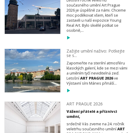
Letošní ročník veletrhu
současného umění Art Prague
2026 je úspěšně za námi. Chceme
moc poděkovat všem, kteří se
zastavili u naší expozice Young
Real Art. Bylo skvělé potkat se
osobně,...
Zažijte umění naživo: Potkejte
se s...
Zapomeňte na sterilní atmosféru
klasických galerií, kde se mezi vámi
a uměním tyčí neviditelná zeď.
Letošní
ART PRAGUE 2026
ve
Výstavní síni Mánes přináší...
ART PRAGUE 2026
Vážení přátelé a příznivci
umění,
srdečně Vás zveme na 24. ročník
veletrhu současného umění
ART