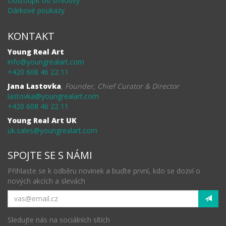
Odstoupit od smlouvy
Dárkové poukazy
KONTAKT
Young Real Art
info@youngrealart.com
+420 608 46 22 11
Jana Lastovka
,
Founder, Chief Curator & Director
lastovka@youngrealart.com
+420 608 46 22 11
Young Real Art UK
uk.sales@youngrealart.com
SPOJTE SE S NÁMI
Přihlaste se k odběru novinek a buďte první, kdo se dozví o
nových akcích a slevách
Sledujte nás na sociálních sítích