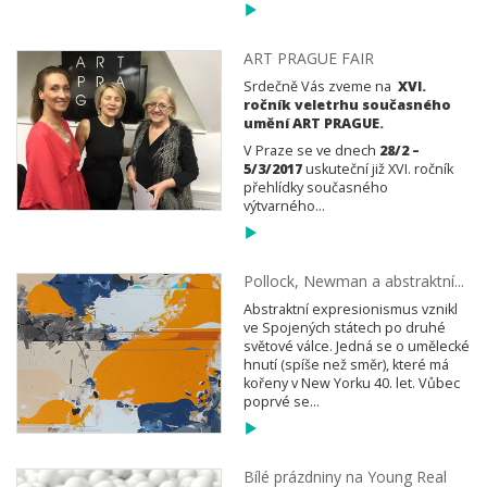
ART PRAGUE FAIR
Srdečně Vás zveme na
XVI.
ročník veletrhu současného
umění ART PRAGUE.
V Praze se ve dnech
28/2 –
5/3/2017
uskuteční již XVI. ročník
přehlídky současného
výtvarného...
Pollock, Newman a abstraktní...
Abstraktní expresionismus vznikl
ve Spojených státech po druhé
světové válce. Jedná se o umělecké
hnutí (spíše než směr), které má
kořeny v New Yorku 40. let. Vůbec
poprvé se...
Bílé prázdniny na Young Real