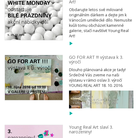
Art!
Obdarujte letos své milované
originálním dárkem a dejte jim k
Vánocům umělecké dílo. Nemusíte
kvůli tomu obcházet kamenné
galerie, stačí navštívit Young Real
Art!
GO FOR ART !!! výstava k 3.
výročí
Dlouho plánovaná akce je tady!
Srdečně Vás zveme na naši
výstavu v rámci oslav 3. výročí
YOUNG REAL ART 18. 10. 2016.
Young Real Art slaví 3.
narozeniny!