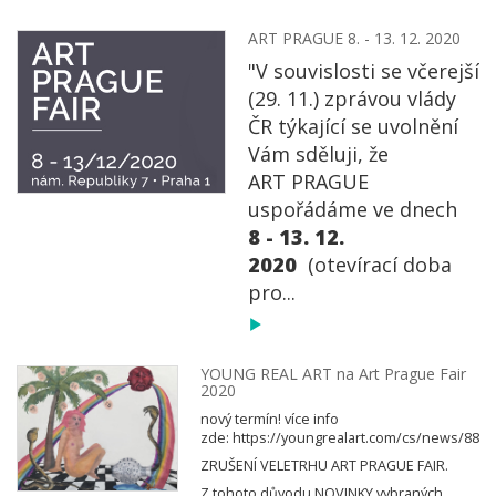
ART PRAGUE 8. - 13. 12. 2020
"V souvislosti se včerejší
(29. 11.) zprávou vlády
ČR týkající se uvolnění
Vám sděluji, že
ART PRAGUE
uspořádáme ve dnech
8 - 13. 12.
2020
(otevírací doba
pro...
YOUNG REAL ART na Art Prague Fair
2020
nový termín! více info
zde: https://youngrealart.com/cs/news/88
ZRUŠENÍ VELETRHU ART PRAGUE FAIR.
Z tohoto důvodu NOVINKY vybraných