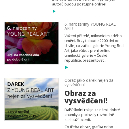
autorů budou postupně online!
6. narozeniny YOUNG REAL
ART!
Vážení přátelé, milovníci mladého
umění. Brzy to bude 2200 dní od
chvíle, co začala galerie Young Real
Art, jako vůbec první online
umělecká galerie v České
republice, prezentovat...
Obraz jako dárek nejen za
vysvědčení
Obraz za
vysvědčení!
Další školní rok je za námi, dobré
známky a pochvaly rozhodně
zaslouží ocenit.
Co třeba obraz, grafika nebo