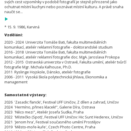
svých cest vzpomínky v podobě fotografií je stejně přirozené jako
ochutnat místní kuchyni nebo poznávat místní kulturu. A právě snaha
naučit se...
* 15. 9. 1986, Karviná
Vzdělání:
2020 - 2024 Univerzita Tomáše Bati, fakulta multimediálních
komunikací, ateliér reklamní fotografie - doktorandské studium
2016 - 2018 Univerzita Tomáše Bati, fakulta multimediálních
komunikací, ateliér reklamní fotografie doc. MgA. Jaroslava Prokopa
2012 - 2015 Ostravská univerzita v Ostravě, Fakulta umění, ateliér tvůrčí
fotografie Mgr. Michala Kalhouse, Ph.D.
2011 Ryslinge Hojskole, Dánsko, ateliér fotografie
2006 - 2011 Vysoká škola polytechnická Jihlava, Ekonomika a
management
Samostatné výstavy:
2026 'Zasadic flancki', Festival UFF Uničov, Z dílen a zahrad, Uničov
2024 'Hermíno, přines klacek!", Galerie Díra, Ostrava
2023 'Něco mezi", Ateliér Josefa Sudka, Praha
2022 'Místečko (Spot)', Festival UFF Uničov: Hic Sunt Hederex, Uničov
2021 'Jenom hra', Festival současného umění Prostějov
2019 'Město-moře-kuře', Czech Photo Centre, Praha