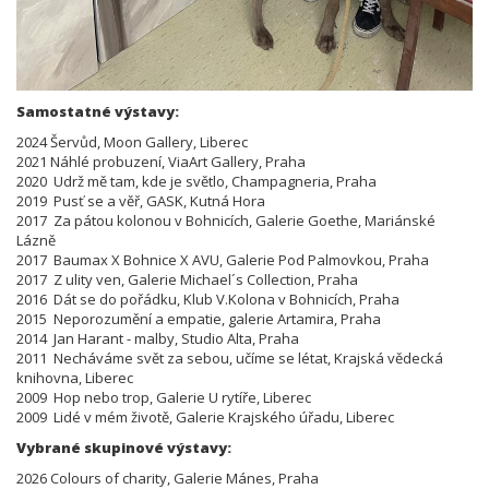
Samostatné výstavy:
2024 Šervůd, Moon Gallery, Liberec
2021 Náhlé probuzení, ViaArt Gallery, Praha
2020 Udrž mě tam, kde je světlo, Champagneria, Praha
2019 Pusť se a věř, GASK, Kutná Hora
2017 Za pátou kolonou v Bohnicích, Galerie Goethe, Mariánské
Lázně
2017 Baumax X Bohnice X AVU, Galerie Pod Palmovkou, Praha
2017 Z ulity ven, Galerie Michael´s Collection, Praha
2016 Dát se do pořádku, Klub V.Kolona v Bohnicích, Praha
2015 Neporozumění a empatie, galerie Artamira, Praha
2014 Jan Harant - malby, Studio Alta, Praha
2011 Necháváme svět za sebou, učíme se létat, Krajská vědecká
knihovna, Liberec
2009 Hop nebo trop, Galerie U rytíře, Liberec
2009 Lidé v mém životě, Galerie Krajského úřadu, Liberec
Vybrané skupinové výstavy:
2026 Colours of charity, Galerie Mánes, Praha