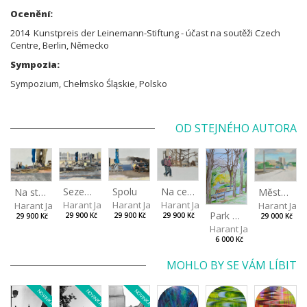
Ocenění:
2014 Kunstpreis der Leinemann-Stiftung - účast na soutěži Czech
Centre, Berlin, Německo
Sympozia:
Sympozium, Chełmsko Śląskie, Polsko
OD STEJNÉHO AUTORA
Sezení venku pod velkým stromem
Spolu
Na cestě do parku
Na stromových lavicích
Město pod širým nebem
Harant Jan
Harant Jan
Harant Jan
Harant Jan
Harant Jan
Park v Liberci II
29 900 Kč
29 900 Kč
29 900 Kč
29 900 Kč
29 000 Kč
Harant Jan
6 000 Kč
MOHLO BY SE VÁM LÍBIT
NOVINKA
NOVINKA
NOVINKA