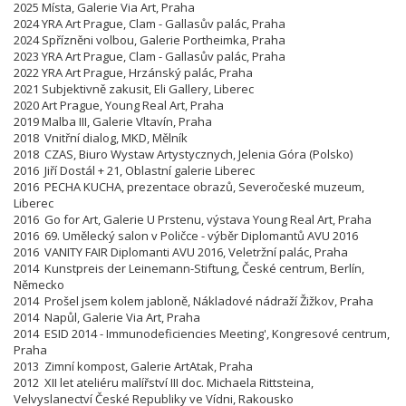
2025 Místa, Galerie Via Art, Praha
2024 YRA Art Prague, Clam - Gallasův palác, Praha
2024 Spřízněni volbou, Galerie Portheimka, Praha
2023 YRA Art Prague, Clam - Gallasův palác, Praha
2022 YRA Art Prague, Hrzánský palác, Praha
2021 Subjektivně zakusit, Eli Gallery, Liberec
2020 Art Prague, Young Real Art, Praha
2019 Malba III, Galerie Vltavín, Praha
2018 Vnitřní dialog, MKD, Mělník
2018 CZAS, Biuro Wystaw Artystycznych, Jelenia Góra (Polsko)
2016 Jiří Dostál + 21, Oblastní galerie Liberec
2016 PECHA KUCHA, prezentace obrazů, Severočeské muzeum,
Liberec
2016 Go for Art, Galerie U Prstenu, výstava Young Real Art, Praha
2016 69. Umělecký salon v Poličce - výběr Diplomantů AVU 2016
2016 VANITY FAIR Diplomanti AVU 2016, Veletržní palác, Praha
2014 Kunstpreis der Leinemann-Stiftung, České centrum, Berlín,
Německo
2014 Prošel jsem kolem jabloně, Nákladové nádraží Žižkov, Praha
2014 Napůl, Galerie Via Art, Praha
2014 ESID 2014 - Immunodeficiencies Meeting', Kongresové centrum,
Praha
2013 Zimní kompost, Galerie ArtAtak, Praha
2012 XII let ateliéru malířství III doc. Michaela Rittsteina,
Velvyslanectví České Republiky ve Vídni, Rakousko