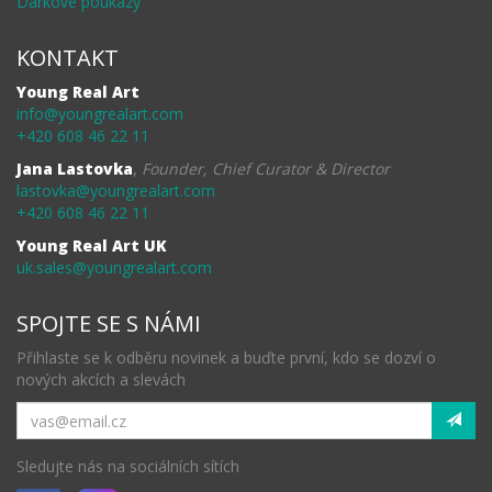
Dárkové poukazy
KONTAKT
Young Real Art
info@youngrealart.com
+420 608 46 22 11
Jana Lastovka
,
Founder, Chief Curator & Director
lastovka@youngrealart.com
+420 608 46 22 11
Young Real Art UK
uk.sales@youngrealart.com
SPOJTE SE S NÁMI
Přihlaste se k odběru novinek a buďte první, kdo se dozví o
nových akcích a slevách
Sledujte nás na sociálních sítích