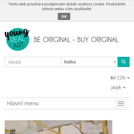
Tento web používá k poskytování služeb soubory cookie. Používáním
tohoto webu s tím souhlasíte.
OK
Malba
CZK
Jazyk
Hlavní menu
Toggle
naviga