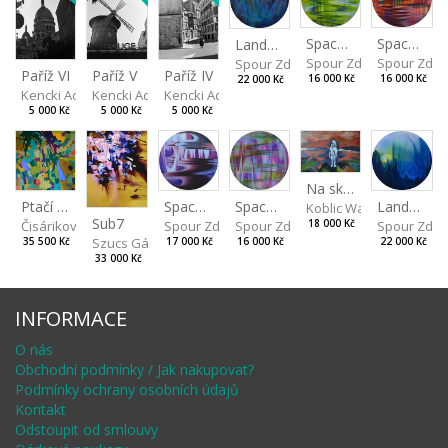
Spaces I
Spaces II
Landscape III
Spour Zdeněk
Spour Zde
Spour Zdeněk
Paříž V
Paříž IV
Paříž VI
16 000 Kč
16 000 Kč
22 000 Kč
Kencki Adam
Kencki Adam
Kencki Adam
5 000 Kč
5 000 Kč
5 000 Kč
Na skalách
Spaces IV
Ptačí perspektiva
Landscape II
Spaces III
Koblic Walterová Marti
Sub7
Spour Zdeněk
Čisáriková Táňa
Spour Zde
18 000 Kč
Spour Zdeněk
Szucs Gábor
17 000 Kč
35 500 Kč
22 000 Kč
16 000 Kč
33 000 Kč
INFORMACE
O nás
Obchodní podmínky / Jak nakupovat?
Podmínky ochrany osobních údajů
Kontakt
Odstoupit od smlouvy