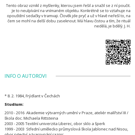
Tento obraz vznikl z myšlenky, kterou jsem řešil a snažil se z ní poučit.
Je to neulpívání na vnímaném objektu. Konkrétně se to vztahuje na
opouštění sedačky v tramvaji. Člověk jde pryč a už v hlavě neřeší to, na
čem se mohl na delší dobu zaseknout. Má hlavu čistou a tím, že rituál
nedělá, je bdělý. J. H.
INFO O AUTOROVI
* 8. 2. 1984, Frýdlant v Čechách
Studium:
2010 - 2016 Akademie výtvarných umění v Praze, ateliér malířství III /
škola doc. Michaela Rittsteina
2003 - 2005 Textilní univerzita Liberec, obor sklo a šperk
1999 - 2003 Střední umělecko průmyslová škola Jablonec nad Nisou,
obor rytectví a tvarovnání raznic