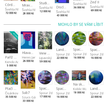
Zeď II
Studie světla III
Švehla Filip
Córdoba
Mraveniště XI
Švehla Filip
Disclaimer II
Švehla Filip
36 000 Kč
Švehla Filip
Švehla Filip
69 000 Kč
Švehla Filip
12 000 Kč
72 000 Kč
28 000 Kč
43 000 Kč
MOHLO BY SE VÁM LÍBIT
NOVINKA
Spaces I
Spaces II
Landscape III
Hlava VII
View of the pond
Spour Zdeněk
Spour Zde
Spour Zdeněk
Paříž VII
Heres Jan
Lipavský Matěj
16 000 Kč
16 000 Kč
22 000 Kč
26 000 Kč
Kencki Adam
59 000 Kč
5 000 Kč
Na skalách
Spaces IV
Ptačí perspektiva
Landscape II
Spaces III
Koblic Walterová Marti
Sub7
Spour Zdeněk
Čisáriková Táňa
Spour Zde
18 000 Kč
Spour Zdeněk
Szucs Gábor
17 000 Kč
35 500 Kč
22 000 Kč
16 000 Kč
33 000 Kč