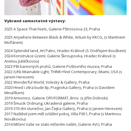
Vybrané samostatné výstavy:
2025 A Space That Feels, Galerie Pštrossova 23, Praha
2025 Anywhere Between Black & White, Artium by KKCG, (s Martinem
Moflárem)
2024 Splendid land, Art Patro, Hradec Králové (S Ondřejem Bouškem)
2024 Konstrukce území, Galerie Škroupovka, Hradec Králové (s
Anetou Juklíčkovou)
2023 Pět barevných pruhů, Galerie Poštovního muzea, Praha
2022 (UN) Attainable Light, THINK+feel Contemporary, Miami, USA (s
Janem Heresem)
2022 Wonderful World, Volesky & Gallery, Praha
2020 Hned i zítra bude líp, Pragovka Gallery, Praha (s Davidem
Minaříkem)
2019 Armonico, Galerie OFF/FORMÁT, Brno (s Jiřím Dolinski)
2019 Šmucik Ordnung, Ukradená galerie, Praha
2019 370 dní slunečno, Jan Čejka Gallery, Praha (s Janem Heresem)
2017 Naštěstí jsem měl zvláštní pokoj, Villa P651, Praha (s Martinou
Novákovou)
2014 Mlčení Vaše se stalo mlčením naším, Galerie AVU, Praha