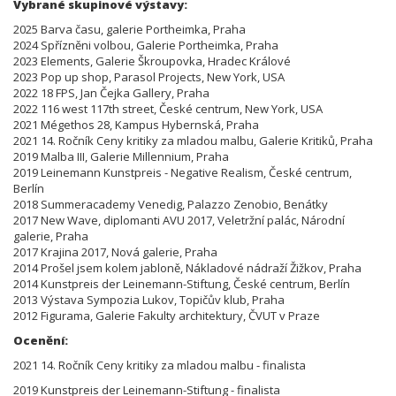
Vybrané skupinové výstavy:
2025 Barva času, galerie Portheimka, Praha
2024 Spřízněni volbou, Galerie Portheimka, Praha
2023 Elements, Galerie Škroupovka, Hradec Králové
2023 Pop up shop, Parasol Projects, New York, USA
2022 18 FPS, Jan Čejka Gallery, Praha
2022 116 west 117th street, České centrum, New York, USA
2021 Mégethos 28, Kampus Hybernská, Praha
2021 14. Ročník Ceny kritiky za mladou malbu, Galerie Kritiků, Praha
2019 Malba III, Galerie Millennium, Praha
2019 Leinemann Kunstpreis - Negative Realism, České centrum,
Berlín
2018 Summeracademy Venedig, Palazzo Zenobio, Benátky
2017 New Wave, diplomanti AVU 2017, Veletržní palác, Národní
galerie, Praha
2017 Krajina 2017, Nová galerie, Praha
2014 Prošel jsem kolem jabloně, Nákladové nádraží Žižkov, Praha
2014 Kunstpreis der Leinemann-Stiftung, České centrum, Berlín
2013 Výstava Sympozia Lukov, Topičův klub, Praha
2012 Figurama, Galerie Fakulty architektury, ČVUT v Praze
Ocenění:
2021 14. Ročník Ceny kritiky za mladou malbu - finalista
2019 Kunstpreis der Leinemann-Stiftung - finalista