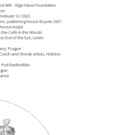
od Will - Olga Havel Foundation
house
, Hobulet 12/ 2022
ation, publishing house 65.pole 2021
g house Incipit
 at the Café in the Woods
The End of the Eye, Listen
llery, Prague
Czech and Slovak artists, Holešov
nov Pod Radhoštěm
Prague
France