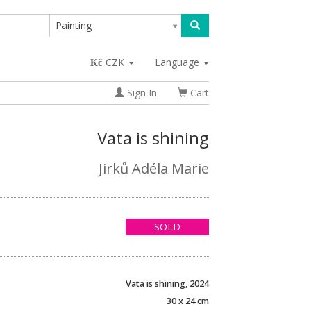
Painting
CZK
Language
Sign In
Cart
Vata is shining
Jirků Adéla Marie
SOLD
Vata is shining, 2024
30 x 24 cm