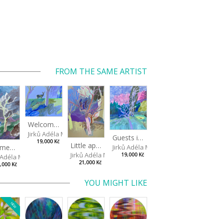
FROM THE SAME ARTIST
Welcome, doe!
Jirků Adéla Marie
Guests in a little pond
19,000 Kč
Little apple trees
Jirků Adéla Marie
Summer squall
Jirků Adéla Marie
19,000 Kč
ů Adéla Marie
21,000 Kč
,000 Kč
YOU MIGHT LIKE
NEW