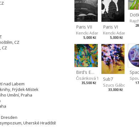
, CZ
Rajc
28
Paris VII
Paris VI
Kencki Adam
Kencki Adam
Z
5,000 Kč
5,000 Kč
hoštěm, CZ
, CZ
Spac
Bird's Eye View
tions:
Spou
Čisáriková Táňa
Sub7
 Ústí nad Labem
17
35,500 Kč
Szucs Gábor
é knihy, Frýdek-Místek
33,000 Kč
rního Umění, Praha
aha
Praha
rum, Dresden
ké sympozium, Uherské Hradiště