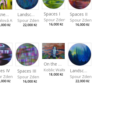
Spaces I
Spaces II
Landscape III
Dotkneš-li se na správném místě
Spour Zdeněk
Spour Zdeněk
Spour Zdeněk
hlová Alžběta
16,000 Kč
16,000 Kč
22,000 Kč
,000 Kč
On the Clifs
Koblic Walterová Martina
es IV
Landscape II
Spaces III
18,000 Kč
r Zdeněk
Spour Zdeněk
Spour Zdeněk
,000 Kč
22,000 Kč
16,000 Kč