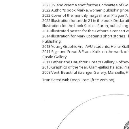
2023 TV and cinema spot for the Committee of Go
2022 Author's book Mařka, women publishing 
2022 Cover of the monthly magazine of Prague 7
2022 Illustration for article 21 in the book Declar
Illustration for the book Such is Sarah, publishin
2019 illustrated poster for the Catharsis concert
2014 illustration for Mark Epstein's short stories 
Publishing
2013 Young Graphic Art - AVU students, Hollar Ga
2011 Sigmund Freud & Franz Kafka in the work of 
Castle Gallery
2011 Father and Daughter, Crears Gallery, Rož
2010 Graphics of the Year, Clam-gallas Palace, 
2008 Vent, Beautiful Etranger Gallery, Marseille, 
Translated with DeepL.com (free version)