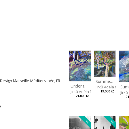
 Arts in Prague, CZ
gn Marseille-Méditerranée, FR
Summer idyll
Z
Under the ash tree
Jirků Adéla Marie
Jirků Adéla Marie
19,000 Kč
Jirk
21,000 Kč
24
čva
n
NEW
NEW