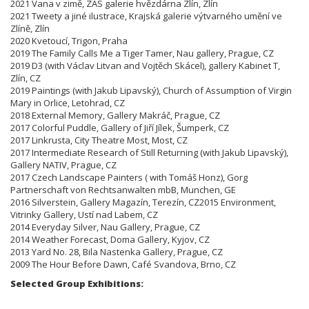
2021 Vana v zimě, ZAS galerie hvězdárna Zlín, Zlín
2021 Tweety a jiné ilustrace, Krajská galerie výtvarného umění ve
Zlíně, Zlín
2020 Kvetoucí, Trigon, Praha
2019 The Family Calls Me a Tiger Tamer, Nau gallery, Prague, CZ
2019 D3 (with Václav Litvan and Vojtěch Skácel), gallery Kabinet T,
Zlín, CZ
2019 Paintings (with Jakub Lipavský), Church of Assumption of Virgin
Mary in Orlice, Letohrad, CZ
2018 External Memory, Gallery Makráč, Prague, CZ
2017 Colorful Puddle, Gallery of Jiří Jílek, Šumperk, CZ
2017 Linkrusta, City Theatre Most, Most, CZ
2017 Intermediate Research of Still Returning (with Jakub Lipavský),
Gallery NATIV, Prague, CZ
2017 Czech Landscape Painters ( with Tomáš Honz), Gorg
Partnerschaft von Rechtsanwalten mbB, Munchen, GE
2016 Silverstein, Gallery Magazín, Terezín,
CZ
2015 Environment,
Vitrinky Gallery, Ustí nad Labem, CZ
2014 Everyday Silver, Nau Gallery, Prague, CZ
2014 Weather Forecast, Doma Gallery, Kyjov, CZ
2013 Yard No. 28, Bila Nastenka Gallery, Prague, CZ
2009 The Hour Before Dawn, Café Svandova, Brno,
CZ
Selected Group Exhibitions: