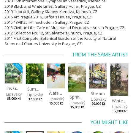
2020 15th International Symposium Všeradice, Všeradice
2019 Black and White Lines, Gallery Hollar, Prague,
CZ
2019 Linocut II, Gallery Klatovy-Klenová, Klenová,
CZ
2016 Art Prague 2016, Kafka's House, Prague, CZ
2015 13AIK25, Mimochodem Gallery, Prague, CZ
2013 Civillian Life, Cafe of Museum of Decorative Arts in Prague, CZ
2012 Collection No. 12, St Salvator's Church, Prague, CZ
2011 Fruit Compote, Botanical Garden of the Faculty of Natural
Science of Charles University in Prague, CZ
FROM THE SAME ARTIST
RESERVED
Iris Garden
Summer Evening
Watering Fountain (Above Stromovka)
Stream
Lipavský Matěj
Lipavský Matěj
Spring (Cold Spring)
Lipavský Matěj
Lipavský Matěj
65,000 Kč
37,000 Kč
Winter Sky
Lipavský Matěj
15,000 Kč
20,000 Kč
Lipavský Ma
15,000 Kč
37,000 Kč
YOU MIGHT LIKE