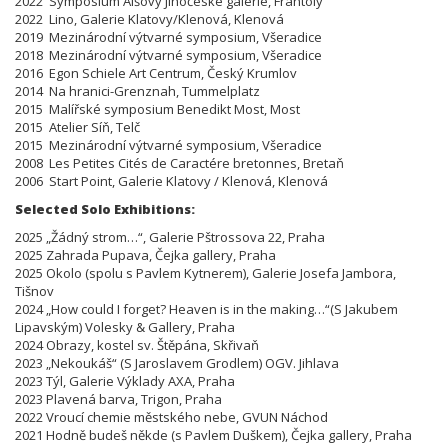
2022 Symposium Alšovy Jihočeské galerie, Frantoly
2022 Lino, Galerie Klatovy/Klenová, Klenová
2019 Mezinárodní výtvarné symposium, Všeradice
2018 Mezinárodní výtvarné symposium, Všeradice
2016 Egon Schiele Art Centrum, Český Krumlov
2014 Na hranici-Grenznah, Tummelplatz
2015 Malířské symposium Benedikt Most, Most
2015 Atelier Síň, Telč
2015 Mezinárodní výtvarné symposium, Všeradice
2008 Les Petites Cités de Caractére bretonnes, Bretaň
2006 Start Point, Galerie Klatovy / Klenová, Klenová
Selected Solo Exhibitions:
2025 „Žádný strom…“, Galerie Pštrossova 22, Praha
2025 Zahrada Pupava, Čejka gallery, Praha
2025 Okolo (spolu s Pavlem Kytnerem), Galerie Josefa Jambora,
Tišnov
2024 „How could I forget? Heaven is in the making…“(S Jakubem
Lipavským) Volesky & Gallery, Praha
2024 Obrazy, kostel sv. Štěpána, Skřivaň
2023 „Nekoukáš“ (S Jaroslavem Grodlem) OGV. Jihlava
2023 Týl, Galerie Výklady AXA, Praha
2023 Plavená barva, Trigon, Praha
2022 Vroucí chemie městského nebe, GVUN Náchod
2021 Hodně budeš někde (s Pavlem Duškem), Čejka gallery, Praha