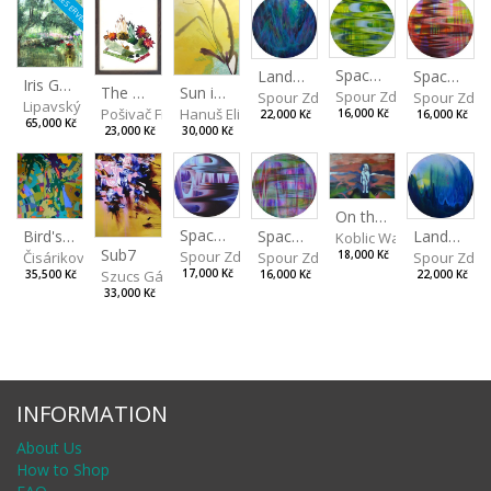
RESERVED
Spaces I
Spaces II
Landscape III
Iris Garden
Sun in a Spring Garden
The Garden
Spour Zdeněk
Spour Zde
Spour Zdeněk
Lipavský Matěj
Hanuš Eliška
Pošivač Filip
16,000 Kč
16,000 Kč
22,000 Kč
65,000 Kč
30,000 Kč
23,000 Kč
On the Clifs
Spaces IV
Bird's Eye View
Landscape II
Spaces III
Koblic Walterová Marti
Sub7
Spour Zdeněk
Čisáriková Táňa
Spour Zde
18,000 Kč
Spour Zdeněk
Szucs Gábor
17,000 Kč
35,500 Kč
22,000 Kč
16,000 Kč
33,000 Kč
INFORMATION
About Us
How to Shop