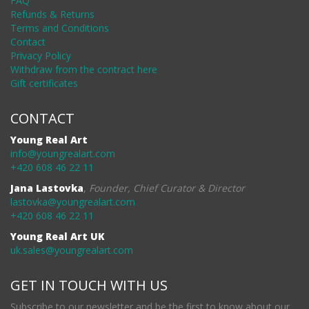
FAQ
Refunds & Returns
Terms and Conditions
Contact
Privacy Policy
Withdraw from the contract here
Gift certificates
CONTACT
Young Real Art
info@youngrealart.com
+420 608 46 22 11
Jana Lastovka
,
Founder, Chief Curator & Director
lastovka@youngrealart.com
+420 608 46 22 11
Young Real Art UK
uk.sales@youngrealart.com
GET IN TOUCH WITH US
Subscribe to our newsletter and be the first to know about our