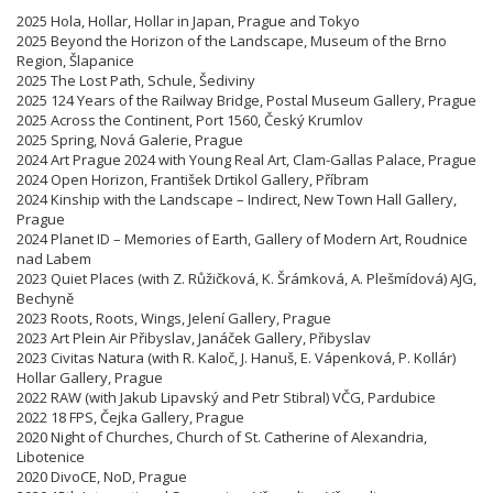
2025 Hola, Hollar, Hollar in Japan, Prague and Tokyo
2025 Beyond the Horizon of the Landscape, Museum of the Brno
Region, Šlapanice
2025 The Lost Path, Schule, Šediviny
2025 124 Years of the Railway Bridge, Postal Museum Gallery, Prague
2025 Across the Continent, Port 1560, Český Krumlov
2025 Spring, Nová Galerie, Prague
2024 Art Prague 2024 with Young Real Art, Clam-Gallas Palace, Prague
2024 Open Horizon, František Drtikol Gallery, Příbram
2024 Kinship with the Landscape – Indirect, New Town Hall Gallery,
Prague
2024 Planet ID – Memories of Earth, Gallery of Modern Art, Roudnice
nad Labem
2023 Quiet Places (with Z. Růžičková, K. Šrámková, A. Plešmídová) AJG,
Bechyně
2023 Roots, Roots, Wings, Jelení Gallery, Prague
2023 Art Plein Air Přibyslav, Janáček Gallery, Přibyslav
2023 Civitas Natura (with R. Kaloč, J. Hanuš, E. Vápenková, P. Kollár)
Hollar Gallery, Prague
2022 RAW (with Jakub Lipavský and Petr Stibral) VČG, Pardubice
2022 18 FPS, Čejka Gallery, Prague
2020 Night of Churches, Church of St. Catherine of Alexandria,
Libotenice
2020 DivoCE, NoD, Prague