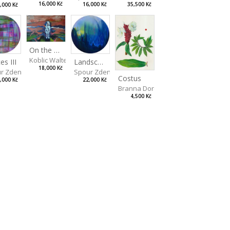
16,000 Kč
16,000 Kč
35,500 Kč
,000 Kč
On the Clifs
Koblic Walterová Martina
Landscape II
es III
18,000 Kč
Spour Zdeněk
r Zdeněk
Costus
22,000 Kč
,000 Kč
Branna Dorota
4,500 Kč