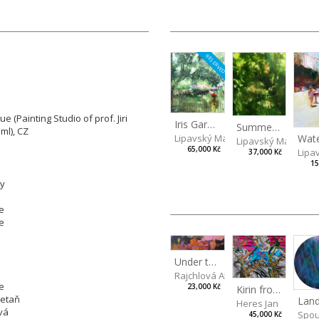
RESERVED
 (Painting Studio of prof. Jiri
Iris Garden
Summer Evening
ml), CZ
Lipavský Matěj
Lipavský Matěj
65,000 Kč
Lipa
37,000 Kč
15
ly
e
e
Under the Roots of the Forest
Rajchlová Alžběta
e
23,000 Kč
Kirin from the Forest
retaň
Heres Jan
vá
Spou
45,000 Kč