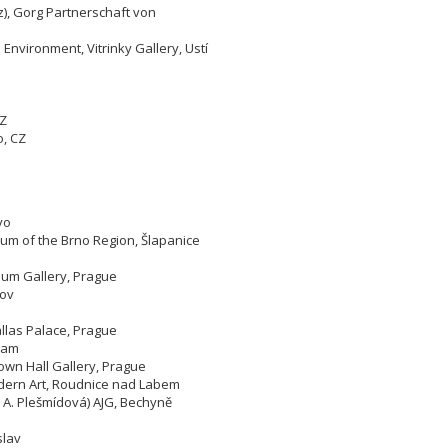
), Gorg Partnerschaft von
 Environment, Vitrinky Gallery, Ustí
CZ
o,
CZ
yo
um of the Brno Region, Šlapanice
eum Gallery, Prague
lov
allas Palace, Prague
bram
own Hall Gallery, Prague
odern Art, Roudnice nad Labem
, A. Plešmídová) AJG, Bechyně
slav