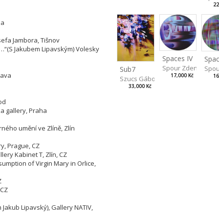
22
ha
sefa Jambora, Tišnov
ng…“(S Jakubem Lipavským) Volesky
Spaces IV
Spac
Spour Zdeněk
Spou
Sub7
lava
17,000 Kč
16
Szucs Gábor
33,000 Kč
od
 gallery, Praha
rného umění ve Zlíně, Zlín
ry, Prague, CZ
lery Kabinet T, Zlín, CZ
sumption of Virgin Mary in Orlice,
Z
 CZ
h Jakub Lipavský), Gallery NATIV,