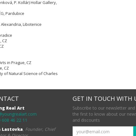
nková, P. Kollár) Hollar Gallery,
VČG, Pardubice
 Alexandria, Libotenice
eradice
e,
CZ
CZ
Arts in Prague, CZ
e, CZ
ty of Natural Science of Charles
NTACT
GET IN TOUCH WITH 
ng Real Art
Subscribe to our newsletter and
@youngrealart.com
the first to know about our new
 608 46 22 11
and discounts
a Lastovka
,
Founder, Chief
tor & Director