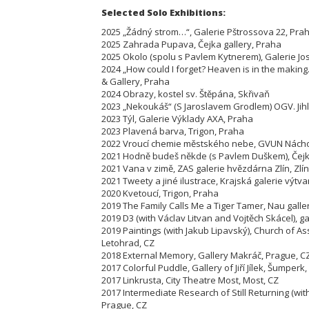
Selected Solo Exhibitions:
2025 „Žádný strom…“, Galerie Pštrossova 22, Pra
2025 Zahrada Pupava, Čejka gallery, Praha
2025 Okolo (spolu s Pavlem Kytnerem), Galerie Jo
2024 „How could I forget? Heaven is in the maki
& Gallery, Praha
2024 Obrazy, kostel sv. Štěpána, Skřivaň
2023 „Nekoukáš“ (S Jaroslavem Grodlem) OGV. Jih
2023 Týl, Galerie Výklady AXA, Praha
2023 Plavená barva, Trigon, Praha
2022 Vroucí chemie městského nebe, GVUN Nách
2021 Hodně budeš někde (s Pavlem Duškem), Čejka
2021 Vana v zimě, ZAS galerie hvězdárna Zlín, Zlín
2021 Tweety a jiné ilustrace, Krajská galerie výtva
2020 Kvetoucí, Trigon, Praha
2019 The Family Calls Me a Tiger Tamer, Nau galle
2019 D3 (with Václav Litvan and Vojtěch Skácel), gal
2019 Paintings (with Jakub Lipavský), Church of As
Letohrad, CZ
2018 External Memory, Gallery Makráč, Prague, C
2017 Colorful Puddle, Gallery of Jiří Jílek, Šumperk,
2017 Linkrusta, City Theatre Most, Most, CZ
2017 Intermediate Research of Still Returning (wit
Prague, CZ