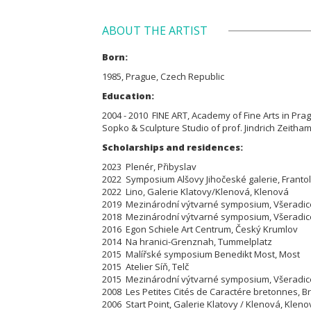
ABOUT THE ARTIST
Born:
1985, Prague, Czech Republic
Education:
2004 - 2010 FINE ART, Academy of Fine Arts in Prague
Sopko & Sculpture Studio of prof. Jindrich Zeitham
Scholarships and residences:
2023 Plenér, Přibyslav
2022 Symposium Alšovy Jihočeské galerie, Franto
2022 Lino, Galerie Klatovy/Klenová, Klenová
2019 Mezinárodní výtvarné symposium, Všeradic
2018 Mezinárodní výtvarné symposium, Všeradic
2016 Egon Schiele Art Centrum, Český Krumlov
2014 Na hranici-Grenznah, Tummelplatz
2015 Malířské symposium Benedikt Most, Most
2015 Atelier Síň, Telč
2015 Mezinárodní výtvarné symposium, Všeradic
2008 Les Petites Cités de Caractére bretonnes, B
2006 Start Point, Galerie Klatovy / Klenová, Kleno