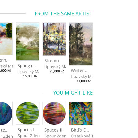
FROM THE SAME ARTIST
Watering Fountain (Above Stromovka)
Stream
Spring (Cold Spring)
vský Matěj
Lipavský Matěj
Winter Sky
Lipavský Matěj
,000 Kč
20,000 Kč
Lipavský Matěj
15,000 Kč
37,000 Kč
YOU MIGHT LIKE
Spaces I
Spaces II
Bird's Eye View
Landscape III
Spour Zdeněk
Spour Zdeněk
Čisáriková Táňa
r Zdeněk