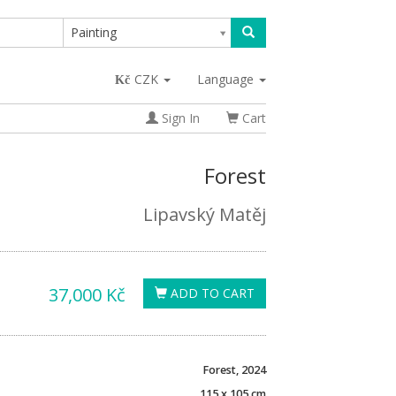
Painting
CZK
Language
Sign In
Cart
Forest
Lipavský Matěj
37,000 Kč
ADD TO CART
Forest, 2024
115 x 105 cm