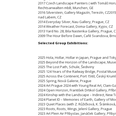
2017 Czech Landscape Painters ( with Tomáš Honz
Rechtsanwalten mbB, Munchen, GE
2016 Silverstein, Gallery Magazín, Terezín,
CZ
2015
nad Labem, CZ
2014 Everyday Silver, Nau Gallery, Prague, CZ
2014 Weather Forecast, Doma Gallery, Kyjov, CZ
2013 Yard No. 28, Bila Nastenka Gallery, Prague, 
2009 The Hour Before Dawn, Café Svandova, Brn
Selected Group Exhibitions:
2025 Hola, Hollar, Hollar in Japan, Prague and Tok
2025 Beyond the Horizon of the Landscape, Muse
2025 The Lost Path, Schule, Šediviny
2025 124 Years of the Railway Bridge, Postal Mus
2025 Across the Continent, Port 1560, Český Krum
2025 Spring, Nová Galerie, Prague
2024 Art Prague 2024 with Young Real Art, Clam-G
2024 Open Horizon, František Drtikol Gallery, Pří
2024 Kinship with the Landscape – Indirect, New T
2024 Planet ID – Memories of Earth, Gallery of M
2023 Quiet Places (with Z. Růžičková, K. Šrámková
2023 Roots, Roots, Wings, Jelení Gallery, Prague
2023 Art Plein Air Přibyslav, Janáček Gallery, Přiby