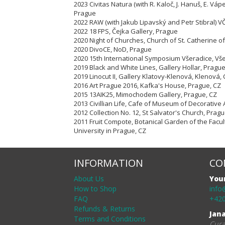
2023 Civitas Natura (with R. Kaloč, J. Hanuš, E. Vápe
Prague
2022 RAW (with Jakub Lipavský and Petr Stibral) 
2022 18 FPS, Čejka Gallery, Prague
2020 Night of Churches, Church of St. Catherine of
2020 DivoCE, NoD, Prague
2020 15th International Symposium Všeradice, Vš
2019 Black and White Lines, Gallery Hollar, Pragu
2019 Linocut II, Gallery Klatovy-Klenová, Klenová,
2016 Art Prague 2016, Kafka's House, Prague, CZ
2015 13AIK25, Mimochodem Gallery, Prague, CZ
2013 Civillian Life, Cafe of Museum of Decorative 
2012 Collection No. 12, St Salvator's Church, Pragu
2011 Fruit Compote, Botanical Garden of the Facul
University in Prague, CZ
INFORMATION
CO
About Us
You
How to Shop
info
FAQ
+420
Refunds & Returns
Jan
Terms and Conditions
Cura