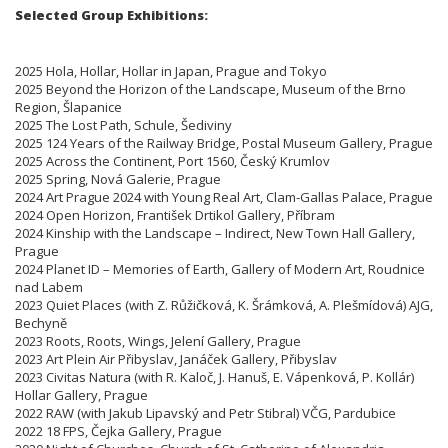
Selected Group Exhibitions:
2025 Hola, Hollar, Hollar in Japan, Prague and Tokyo
2025 Beyond the Horizon of the Landscape, Museum of the Brno
Region, Šlapanice
2025 The Lost Path, Schule, Šediviny
2025 124 Years of the Railway Bridge, Postal Museum Gallery, Prague
2025 Across the Continent, Port 1560, Český Krumlov
2025 Spring, Nová Galerie, Prague
2024 Art Prague 2024 with Young Real Art, Clam-Gallas Palace, Prague
2024 Open Horizon, František Drtikol Gallery, Příbram
2024 Kinship with the Landscape – Indirect, New Town Hall Gallery,
Prague
2024 Planet ID – Memories of Earth, Gallery of Modern Art, Roudnice
nad Labem
2023 Quiet Places (with Z. Růžičková, K. Šrámková, A. Plešmídová) AJG,
Bechyně
2023 Roots, Roots, Wings, Jelení Gallery, Prague
2023 Art Plein Air Přibyslav, Janáček Gallery, Přibyslav
2023 Civitas Natura (with R. Kaloč, J. Hanuš, E. Vápenková, P. Kollár)
Hollar Gallery, Prague
2022 RAW (with Jakub Lipavský and Petr Stibral) VČG, Pardubice
2022 18 FPS, Čejka Gallery, Prague