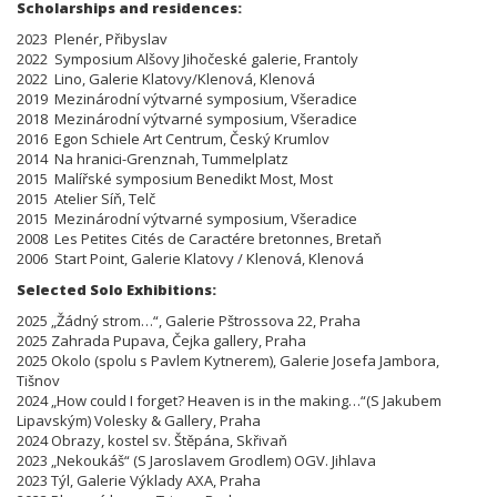
Scholarships and residences:
2023 Plenér, Přibyslav
2022 Symposium Alšovy Jihočeské galerie, Frantoly
2022 Lino, Galerie Klatovy/Klenová, Klenová
2019 Mezinárodní výtvarné symposium, Všeradice
2018 Mezinárodní výtvarné symposium, Všeradice
2016 Egon Schiele Art Centrum, Český Krumlov
2014 Na hranici-Grenznah, Tummelplatz
2015 Malířské symposium Benedikt Most, Most
2015 Atelier Síň, Telč
2015 Mezinárodní výtvarné symposium, Všeradice
2008 Les Petites Cités de Caractére bretonnes, Bretaň
2006 Start Point, Galerie Klatovy / Klenová, Klenová
Selected Solo Exhibitions:
2025 „Žádný strom…“, Galerie Pštrossova 22, Praha
2025 Zahrada Pupava, Čejka gallery, Praha
2025 Okolo (spolu s Pavlem Kytnerem), Galerie Josefa Jambora,
Tišnov
2024 „How could I forget? Heaven is in the making…“(S Jakubem
Lipavským) Volesky & Gallery, Praha
2024 Obrazy, kostel sv. Štěpána, Skřivaň
2023 „Nekoukáš“ (S Jaroslavem Grodlem) OGV. Jihlava
2023 Týl, Galerie Výklady AXA, Praha