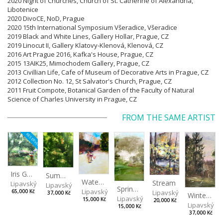
2020 Night of Churches, Church of St. Catherine of Alexandria,
Libotenice
2020 DivoCE, NoD, Prague
2020 15th International Symposium Všeradice, Všeradice
2019 Black and White Lines, Gallery Hollar, Prague,
CZ
2019 Linocut II, Gallery Klatovy-Klenová, Klenová,
CZ
2016 Art Prague 2016, Kafka's House, Prague, CZ
2015 13AIK25, Mimochodem Gallery, Prague, CZ
2013 Civillian Life, Cafe of Museum of Decorative Arts in Prague, CZ
2012 Collection No. 12, St Salvator's Church, Prague, CZ
2011 Fruit Compote, Botanical Garden of the Faculty of Natural
Science of Charles University in Prague, CZ
FROM THE SAME ARTIST
RESERVED
Iris Garden
Summer Evening
Watering Fountain (Above Stromovka)
Stream
Lipavský Matěj
Lipavský Matěj
Spring (Cold Spring)
Lipavský Matěj
Lipavský Matěj
65,000 Kč
37,000 Kč
Winter Sky
Lipavský Matěj
15,000 Kč
20,000 Kč
Lipavský Ma
15,000 Kč
37,000 Kč