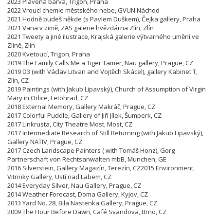
2023 Plavená barva, Trigon, Praha
2022 Vroucí chemie městského nebe, GVUN Náchod
2021 Hodně budeš někde (s Pavlem Duškem), Čejka gallery, Praha
2021 Vana v zimě, ZAS galerie hvězdárna Zlín, Zlín
2021 Tweety a jiné ilustrace, Krajská galerie výtvarného umění ve
Zlíně, Zlín
2020 Kvetoucí, Trigon, Praha
2019 The Family Calls Me a Tiger Tamer, Nau gallery, Prague, CZ
2019 D3 (with Václav Litvan and Vojtěch Skácel), gallery Kabinet T,
Zlín, CZ
2019 Paintings (with Jakub Lipavský), Church of Assumption of Virgin
Mary in Orlice, Letohrad, CZ
2018 External Memory, Gallery Makráč, Prague, CZ
2017 Colorful Puddle, Gallery of Jiří Jílek, Šumperk, CZ
2017 Linkrusta, City Theatre Most, Most, CZ
2017 Intermediate Research of Still Returning (with Jakub Lipavský),
Gallery NATIV, Prague, CZ
2017 Czech Landscape Painters ( with Tomáš Honz), Gorg
Partnerschaft von Rechtsanwalten mbB, Munchen, GE
2016 Silverstein, Gallery Magazín, Terezín,
CZ
2015 Environment,
Vitrinky Gallery, Ustí nad Labem, CZ
2014 Everyday Silver, Nau Gallery, Prague, CZ
2014 Weather Forecast, Doma Gallery, Kyjov, CZ
2013 Yard No. 28, Bila Nastenka Gallery, Prague, CZ
2009 The Hour Before Dawn, Café Svandova, Brno,
CZ