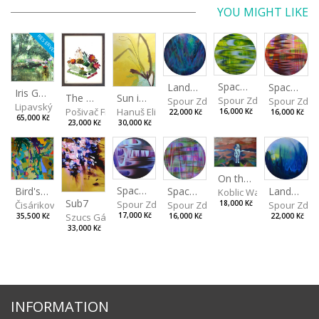
YOU MIGHT LIKE
RESERVED
Spaces I
Spaces II
Landscape III
Iris Garden
Sun in a Spring Garden
The Garden
Spour Zdeněk
Spour Zde
Spour Zdeněk
Lipavský Matěj
Hanuš Eliška
Pošivač Filip
16,000 Kč
16,000 Kč
22,000 Kč
65,000 Kč
30,000 Kč
23,000 Kč
On the Clifs
Spaces IV
Bird's Eye View
Landscape II
Spaces III
Koblic Walterová Marti
Sub7
Spour Zdeněk
Čisáriková Táňa
Spour Zde
18,000 Kč
Spour Zdeněk
Szucs Gábor
17,000 Kč
35,500 Kč
22,000 Kč
16,000 Kč
33,000 Kč
INFORMATION