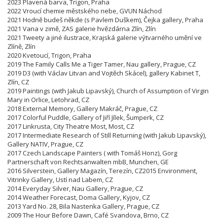
2023 Plavená barva, Trigon, Praha
2022 Vroucí chemie městského nebe, GVUN Náchod
2021 Hodně budeš někde (s Pavlem Duškem), Čejka gallery, Praha
2021 Vana v zimě, ZAS galerie hvězdárna Zlín, Zlín
2021 Tweety a jiné ilustrace, Krajská galerie výtvarného umění ve
Zlíně, Zlín
2020 Kvetoucí, Trigon, Praha
2019 The Family Calls Me a Tiger Tamer, Nau gallery, Prague, CZ
2019 D3 (with Václav Litvan and Vojtěch Skácel), gallery Kabinet T,
Zlín, CZ
2019 Paintings (with Jakub Lipavský), Church of Assumption of Virgin
Mary in Orlice, Letohrad, CZ
2018 External Memory, Gallery Makráč, Prague, CZ
2017 Colorful Puddle, Gallery of Jiří Jílek, Šumperk, CZ
2017 Linkrusta, City Theatre Most, Most, CZ
2017 Intermediate Research of Still Returning (with Jakub Lipavský),
Gallery NATIV, Prague, CZ
2017 Czech Landscape Painters ( with Tomáš Honz), Gorg
Partnerschaft von Rechtsanwalten mbB, Munchen, GE
2016 Silverstein, Gallery Magazín, Terezín,
CZ
2015 Environment,
Vitrinky Gallery, Ustí nad Labem, CZ
2014 Everyday Silver, Nau Gallery, Prague, CZ
2014 Weather Forecast, Doma Gallery, Kyjov, CZ
2013 Yard No. 28, Bila Nastenka Gallery, Prague, CZ
2009 The Hour Before Dawn, Café Svandova, Brno,
CZ