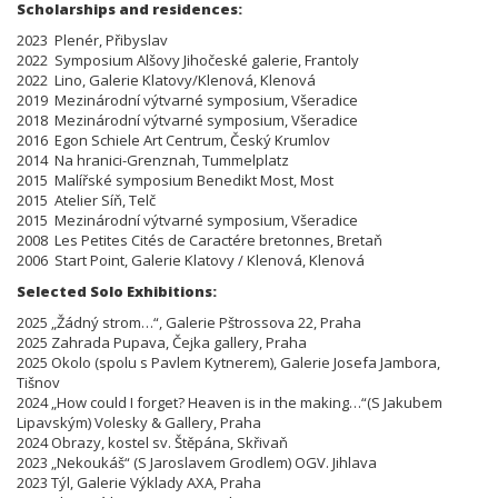
Scholarships and residences:
2023 Plenér, Přibyslav
2022 Symposium Alšovy Jihočeské galerie, Frantoly
2022 Lino, Galerie Klatovy/Klenová, Klenová
2019 Mezinárodní výtvarné symposium, Všeradice
2018 Mezinárodní výtvarné symposium, Všeradice
2016 Egon Schiele Art Centrum, Český Krumlov
2014 Na hranici-Grenznah, Tummelplatz
2015 Malířské symposium Benedikt Most, Most
2015 Atelier Síň, Telč
2015 Mezinárodní výtvarné symposium, Všeradice
2008 Les Petites Cités de Caractére bretonnes, Bretaň
2006 Start Point, Galerie Klatovy / Klenová, Klenová
Selected Solo Exhibitions:
2025 „Žádný strom…“, Galerie Pštrossova 22, Praha
2025 Zahrada Pupava, Čejka gallery, Praha
2025 Okolo (spolu s Pavlem Kytnerem), Galerie Josefa Jambora,
Tišnov
2024 „How could I forget? Heaven is in the making…“(S Jakubem
Lipavským) Volesky & Gallery, Praha
2024 Obrazy, kostel sv. Štěpána, Skřivaň
2023 „Nekoukáš“ (S Jaroslavem Grodlem) OGV. Jihlava
2023 Týl, Galerie Výklady AXA, Praha