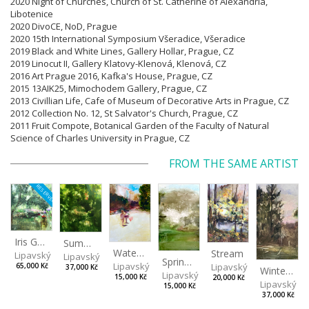
2020 Night of Churches, Church of St. Catherine of Alexandria,
Libotenice
2020 DivoCE, NoD, Prague
2020 15th International Symposium Všeradice, Všeradice
2019 Black and White Lines, Gallery Hollar, Prague,
CZ
2019 Linocut II, Gallery Klatovy-Klenová, Klenová,
CZ
2016 Art Prague 2016, Kafka's House, Prague, CZ
2015 13AIK25, Mimochodem Gallery, Prague, CZ
2013 Civillian Life, Cafe of Museum of Decorative Arts in Prague, CZ
2012 Collection No. 12, St Salvator's Church, Prague, CZ
2011 Fruit Compote, Botanical Garden of the Faculty of Natural
Science of Charles University in Prague, CZ
FROM THE SAME ARTIST
RESERVED
Iris Garden
Summer Evening
Watering Fountain (Above Stromovka)
Stream
Lipavský Matěj
Lipavský Matěj
Spring (Cold Spring)
Lipavský Matěj
Lipavský Matěj
65,000 Kč
37,000 Kč
Winter Sky
Lipavský Matěj
15,000 Kč
20,000 Kč
Lipavský Ma
15,000 Kč
37,000 Kč