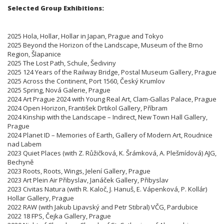
Selected Group Exhibitions:
2025 Hola, Hollar, Hollar in Japan, Prague and Tokyo
2025 Beyond the Horizon of the Landscape, Museum of the Brno
Region, Šlapanice
2025 The Lost Path, Schule, Šediviny
2025 124 Years of the Railway Bridge, Postal Museum Gallery, Prague
2025 Across the Continent, Port 1560, Český Krumlov
2025 Spring, Nová Galerie, Prague
2024 Art Prague 2024 with Young Real Art, Clam-Gallas Palace, Prague
2024 Open Horizon, František Drtikol Gallery, Příbram
2024 Kinship with the Landscape – Indirect, New Town Hall Gallery,
Prague
2024 Planet ID – Memories of Earth, Gallery of Modern Art, Roudnice
nad Labem
2023 Quiet Places (with Z. Růžičková, K. Šrámková, A. Plešmídová) AJG,
Bechyně
2023 Roots, Roots, Wings, Jelení Gallery, Prague
2023 Art Plein Air Přibyslav, Janáček Gallery, Přibyslav
2023 Civitas Natura (with R. Kaloč, J. Hanuš, E. Vápenková, P. Kollár)
Hollar Gallery, Prague
2022 RAW (with Jakub Lipavský and Petr Stibral) VČG, Pardubice
2022 18 FPS, Čejka Gallery, Prague