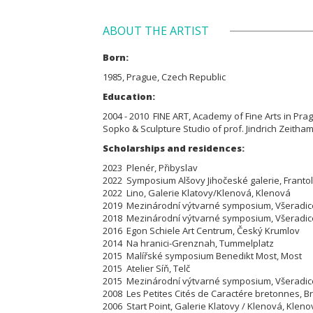
ABOUT THE ARTIST
Born:
1985, Prague, Czech Republic
Education:
2004 - 2010 FINE ART, Academy of Fine Arts in Prague
Sopko & Sculpture Studio of prof. Jindrich Zeitham
Scholarships and residences:
2023 Plenér, Přibyslav
2022 Symposium Alšovy Jihočeské galerie, Franto
2022 Lino, Galerie Klatovy/Klenová, Klenová
2019 Mezinárodní výtvarné symposium, Všeradic
2018 Mezinárodní výtvarné symposium, Všeradic
2016 Egon Schiele Art Centrum, Český Krumlov
2014 Na hranici-Grenznah, Tummelplatz
2015 Malířské symposium Benedikt Most, Most
2015 Atelier Síň, Telč
2015 Mezinárodní výtvarné symposium, Všeradic
2008 Les Petites Cités de Caractére bretonnes, B
2006 Start Point, Galerie Klatovy / Klenová, Kleno