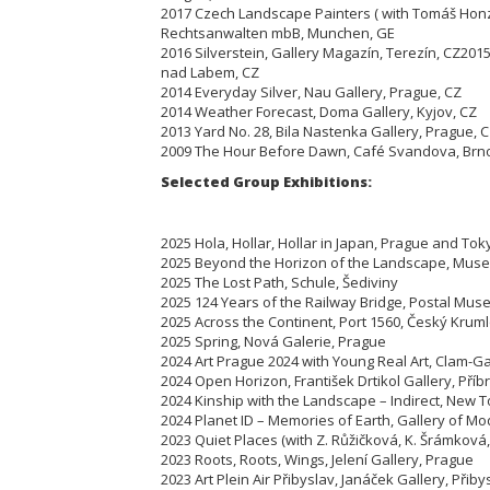
2017 Czech Landscape Painters ( with Tomáš Honz
Rechtsanwalten mbB, Munchen, GE
2016 Silverstein, Gallery Magazín, Terezín,
CZ
2015
nad Labem, CZ
2014 Everyday Silver, Nau Gallery, Prague, CZ
2014 Weather Forecast, Doma Gallery, Kyjov, CZ
2013 Yard No. 28, Bila Nastenka Gallery, Prague, 
2009 The Hour Before Dawn, Café Svandova, Brn
Selected Group Exhibitions:
2025 Hola, Hollar, Hollar in Japan, Prague and Tok
2025 Beyond the Horizon of the Landscape, Muse
2025 The Lost Path, Schule, Šediviny
2025 124 Years of the Railway Bridge, Postal Mus
2025 Across the Continent, Port 1560, Český Krum
2025 Spring, Nová Galerie, Prague
2024 Art Prague 2024 with Young Real Art, Clam-G
2024 Open Horizon, František Drtikol Gallery, Pří
2024 Kinship with the Landscape – Indirect, New T
2024 Planet ID – Memories of Earth, Gallery of M
2023 Quiet Places (with Z. Růžičková, K. Šrámková
2023 Roots, Roots, Wings, Jelení Gallery, Prague
2023 Art Plein Air Přibyslav, Janáček Gallery, Přiby