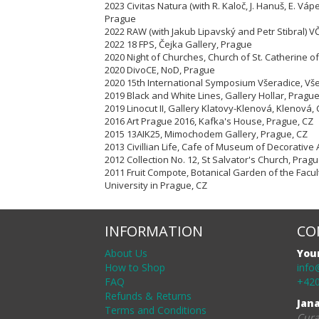
2023 Civitas Natura (with R. Kaloč, J. Hanuš, E. Vápe
Prague
2022 RAW (with Jakub Lipavský and Petr Stibral) 
2022 18 FPS, Čejka Gallery, Prague
2020 Night of Churches, Church of St. Catherine of
2020 DivoCE, NoD, Prague
2020 15th International Symposium Všeradice, Vš
2019 Black and White Lines, Gallery Hollar, Pragu
2019 Linocut II, Gallery Klatovy-Klenová, Klenová,
2016 Art Prague 2016, Kafka's House, Prague, CZ
2015 13AIK25, Mimochodem Gallery, Prague, CZ
2013 Civillian Life, Cafe of Museum of Decorative 
2012 Collection No. 12, St Salvator's Church, Pragu
2011 Fruit Compote, Botanical Garden of the Facul
University in Prague, CZ
INFORMATION
CO
About Us
You
How to Shop
info
FAQ
+420
Refunds & Returns
Jan
Terms and Conditions
Cura