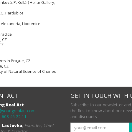
nková, P. Kollár) Hollar Gallery,
VČG, Pardubice
 Alexandria, Libotenice
eradice
e,
CZ
CZ
Arts in Prague, CZ
e, CZ
ty of Natural Science of Charles
NTACT
GET IN TOUCH WITH 
ng Real Art
Subscribe to our newsletter and
@youngrealart.com
the first to know about our new
 608 46 22 11
and discounts
a Lastovka
,
Founder, Chief
tor & Director