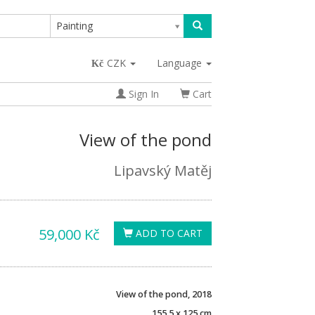
Painting
CZK
Language
Sign In
Cart
View of the pond
Lipavský Matěj
59,000 Kč
ADD TO CART
View of the pond, 2018
155,5 x 125 cm