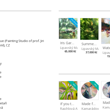
RESERVED
 (Painting Studio of prof. Jiri
Iris Garden
Summer Evening
ml), CZ
Lipavský Matěj
Lipavský Matěj
65,000 Kč
Lipa
37,000 Kč
15
ly
e
e
NEW
NEW
e
retaň
Made for Each Other II
If you touch in the right place
Kama
vá
Kamarádová Jana
Rajchlová Alžběta