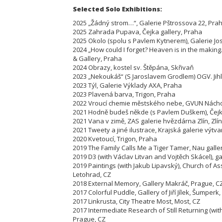
Selected Solo Exhibitions:
2025 „Žádný strom…“, Galerie Pštrossova 22, Pra
2025 Zahrada Pupava, Čejka gallery, Praha
2025 Okolo (spolu s Pavlem Kytnerem), Galerie Jo
2024 „How could I forget? Heaven is in the maki
& Gallery, Praha
2024 Obrazy, kostel sv. Štěpána, Skřivaň
2023 „Nekoukáš“ (S Jaroslavem Grodlem) OGV. Jih
2023 Týl, Galerie Výklady AXA, Praha
2023 Plavená barva, Trigon, Praha
2022 Vroucí chemie městského nebe, GVUN Nách
2021 Hodně budeš někde (s Pavlem Duškem), Čejka
2021 Vana v zimě, ZAS galerie hvězdárna Zlín, Zlín
2021 Tweety a jiné ilustrace, Krajská galerie výtva
2020 Kvetoucí, Trigon, Praha
2019 The Family Calls Me a Tiger Tamer, Nau galle
2019 D3 (with Václav Litvan and Vojtěch Skácel), gal
2019 Paintings (with Jakub Lipavský), Church of As
Letohrad, CZ
2018 External Memory, Gallery Makráč, Prague, C
2017 Colorful Puddle, Gallery of Jiří Jílek, Šumperk,
2017 Linkrusta, City Theatre Most, Most, CZ
2017 Intermediate Research of Still Returning (wit
Prague, CZ