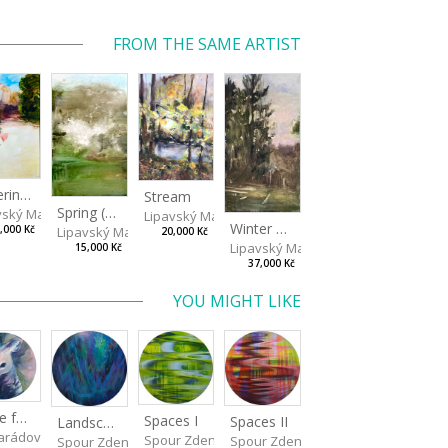
FROM THE SAME ARTIST
Watering Fountain (Above Stromovka)
Stream
Spring (Cold Spring)
vský Matěj
Lipavský Matěj
Winter Sky
Lipavský Matěj
,000 Kč
20,000 Kč
Lipavský Matěj
15,000 Kč
37,000 Kč
YOU MIGHT LIKE
Made for Each Other I
Spaces I
Spaces II
Landscape III
rádová Jana
Spour Zdeněk
Spour Zdeněk
Spour Zdeněk