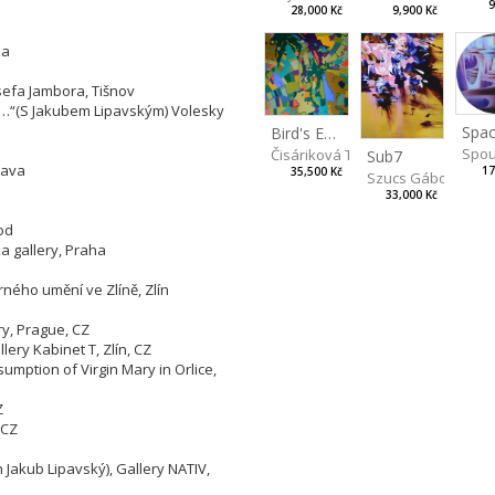
9
9,900 Kč
28,000 Kč
ha
sefa Jambora, Tišnov
ng…“(S Jakubem Lipavským) Volesky
Spac
Bird's Eye View
Spou
Čisáriková Táňa
Sub7
lava
17
35,500 Kč
Szucs Gábor
33,000 Kč
od
 gallery, Praha
rného umění ve Zlíně, Zlín
ry, Prague, CZ
lery Kabinet T, Zlín, CZ
sumption of Virgin Mary in Orlice,
Z
 CZ
h Jakub Lipavský), Gallery NATIV,