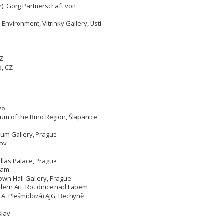
), Gorg Partnerschaft von
 Environment, Vitrinky Gallery, Ustí
CZ
o,
CZ
yo
um of the Brno Region, Šlapanice
eum Gallery, Prague
lov
allas Palace, Prague
bram
own Hall Gallery, Prague
odern Art, Roudnice nad Labem
, A. Plešmídová) AJG, Bechyně
slav