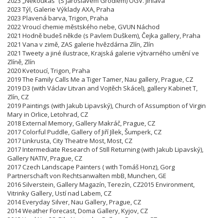
2023 „Nekoukáš“ (S Jaroslavem Grodlem) OGV. Jihlava
2023 Týl, Galerie Výklady AXA, Praha
2023 Plavená barva, Trigon, Praha
2022 Vroucí chemie městského nebe, GVUN Náchod
2021 Hodně budeš někde (s Pavlem Duškem), Čejka gallery, Praha
2021 Vana v zimě, ZAS galerie hvězdárna Zlín, Zlín
2021 Tweety a jiné ilustrace, Krajská galerie výtvarného umění ve
Zlíně, Zlín
2020 Kvetoucí, Trigon, Praha
2019 The Family Calls Me a Tiger Tamer, Nau gallery, Prague, CZ
2019 D3 (with Václav Litvan and Vojtěch Skácel), gallery Kabinet T,
Zlín, CZ
2019 Paintings (with Jakub Lipavský), Church of Assumption of Virgin
Mary in Orlice, Letohrad, CZ
2018 External Memory, Gallery Makráč, Prague, CZ
2017 Colorful Puddle, Gallery of Jiří Jílek, Šumperk, CZ
2017 Linkrusta, City Theatre Most, Most, CZ
2017 Intermediate Research of Still Returning (with Jakub Lipavský),
Gallery NATIV, Prague, CZ
2017 Czech Landscape Painters ( with Tomáš Honz), Gorg
Partnerschaft von Rechtsanwalten mbB, Munchen, GE
2016 Silverstein, Gallery Magazín, Terezín,
CZ
2015 Environment,
Vitrinky Gallery, Ustí nad Labem, CZ
2014 Everyday Silver, Nau Gallery, Prague, CZ
2014 Weather Forecast, Doma Gallery, Kyjov, CZ