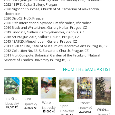
2022 18 FPS, Čejka Gallery, Prague
2020 Night of Churches, Church of St. Catherine of Alexandria,
Libotenice
2020 DivoCE, NoD, Prague
2020 15th International Symposium Všeradice, Všeradice
2019 Black and White Lines, Gallery Hollar, Prague,
CZ
2019 Linocut II, Gallery Klatovy-Klenová, Klenová,
CZ
2016 Art Prague 2016, Kafka's House, Prague, CZ
2015 13AIK25, Mimochodem Gallery, Prague, CZ
2013 Civillian Life, Cafe of Museum of Decorative Arts in Prague, CZ
2012 Collection No. 12, St Salvator's Church, Prague, CZ
2011 Fruit Compote, Botanical Garden of the Faculty of Natural
Science of Charles University in Prague, CZ
FROM THE SAME ARTIST
RESERVED
Iris Garden
Summer Evening
Watering Fountain (Above Stromovka)
Stream
Lipavský Matěj
Lipavský Matěj
Spring (Cold Spring)
Lipavský Matěj
Lipavský Matěj
65,000 Kč
37,000 Kč
Winter Sky
Lipavský Matěj
15,000 Kč
20,000 Kč
Lipavský Ma
15,000 Kč