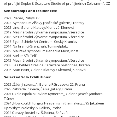
of prof. Jiri Sopko & Sculpture Studio of prof. Jindrich Zeithamml), CZ
Scholarships and residences:
2023 Plenér, Přibyslav
2022 Symposium Alšovy Jihočeské galerie, Frantoly
2022 Lino, Galerie Klatovy/Klenová, Klenová
2019 Mezinárodní výtvarné symposium, Všeradice
2018 Mezinárodní výtvarné symposium, Všeradice
2016 Egon Schiele Art Centrum, Český Krumlov
2014 Na hranici-Grenznah, Tummelplatz
2015 Malířské symposium Benedikt Most, Most
2015 Atelier Síň, Telč
2015 Mezinárodní výtvarné symposium, Všeradice
2008 Les Petites Cités de Caractére bretonnes, Bretaň
2006 Start Point, Galerie Klatovy / Klenová, Klenová
Selected Solo Exhibitions:
2025 „Žádný strom…“, Galerie Pštrossova 22, Praha
2025 Zahrada Pupava, Čejka gallery, Praha
2025 Okolo (spolu s Pavlem Kytnerem), Galerie Josefa Jambora,
Tišnov
2024 „How could I forget? Heaven is in the making…“(S Jakubem
Lipavským) Volesky & Gallery, Praha
2024 Obrazy, kostel sv. Štěpána, Skřivaň