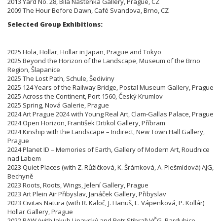
2013 Yard No. 28, Bila Nastenka Gallery, Prague, CZ
2009 The Hour Before Dawn, Café Svandova, Brno,
CZ
Selected Group Exhibitions:
2025 Hola, Hollar, Hollar in Japan, Prague and Tokyo
2025 Beyond the Horizon of the Landscape, Museum of the Brno
Region, Šlapanice
2025 The Lost Path, Schule, Šediviny
2025 124 Years of the Railway Bridge, Postal Museum Gallery, Prague
2025 Across the Continent, Port 1560, Český Krumlov
2025 Spring, Nová Galerie, Prague
2024 Art Prague 2024 with Young Real Art, Clam-Gallas Palace, Prague
2024 Open Horizon, František Drtikol Gallery, Příbram
2024 Kinship with the Landscape – Indirect, New Town Hall Gallery,
Prague
2024 Planet ID – Memories of Earth, Gallery of Modern Art, Roudnice
nad Labem
2023 Quiet Places (with Z. Růžičková, K. Šrámková, A. Plešmídová) AJG,
Bechyně
2023 Roots, Roots, Wings, Jelení Gallery, Prague
2023 Art Plein Air Přibyslav, Janáček Gallery, Přibyslav
2023 Civitas Natura (with R. Kaloč, J. Hanuš, E. Vápenková, P. Kollár)
Hollar Gallery, Prague
2022 RAW (with Jakub Lipavský and Petr Stibral) VČG, Pardubice