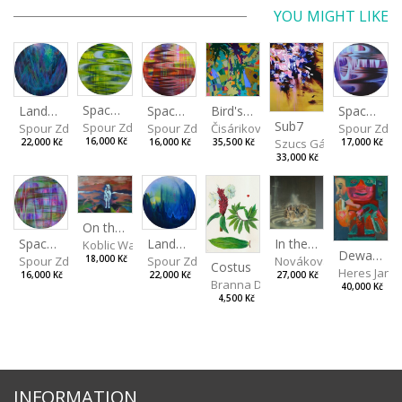
YOU MIGHT LIKE
Spaces I
Spaces IV
Spaces II
Bird's Eye View
Landscape III
Sub7
Spour Zdeněk
Spour Zde
Spour Zdeněk
Čisáriková Táňa
Spour Zdeněk
Szucs Gábor
16,000 Kč
17,000 Kč
16,000 Kč
35,500 Kč
22,000 Kč
33,000 Kč
On the Clifs
Landscape II
In the Bottle
Spaces III
Koblic Walterová Martina
Dewa Pagan
Spour Zdeněk
Nováková Blanka
18,000 Kč
Spour Zdeněk
Costus
Heres Jan
22,000 Kč
27,000 Kč
16,000 Kč
Branna Dorota
40,000 Kč
4,500 Kč
INFORMATION