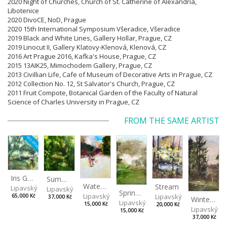
2020 Night of Churches, Church of St. Catherine of Alexandria,
Libotenice
2020 DivoCE, NoD, Prague
2020 15th International Symposium Všeradice, Všeradice
2019 Black and White Lines, Gallery Hollar, Prague,
CZ
2019 Linocut II, Gallery Klatovy-Klenová, Klenová,
CZ
2016 Art Prague 2016, Kafka's House, Prague, CZ
2015 13AIK25, Mimochodem Gallery, Prague, CZ
2013 Civillian Life, Cafe of Museum of Decorative Arts in Prague, CZ
2012 Collection No. 12, St Salvator's Church, Prague, CZ
2011 Fruit Compote, Botanical Garden of the Faculty of Natural
Science of Charles University in Prague, CZ
FROM THE SAME ARTIST
RESERVED
Iris Garden
Summer Evening
Watering Fountain (Above Stromovka)
Stream
Lipavský Matěj
Lipavský Matěj
Spring (Cold Spring)
Lipavský Matěj
Lipavský Matěj
65,000 Kč
37,000 Kč
Winter Sky
Lipavský Matěj
15,000 Kč
20,000 Kč
Lipavský Ma
15,000 Kč
37,000 Kč