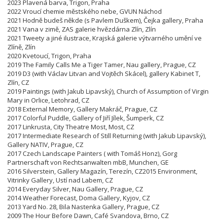
2023 Plavená barva, Trigon, Praha
2022 Vroucí chemie městského nebe, GVUN Náchod
2021 Hodně budeš někde (s Pavlem Duškem), Čejka gallery, Praha
2021 Vana v zimě, ZAS galerie hvězdárna Zlín, Zlín
2021 Tweety a jiné ilustrace, Krajská galerie výtvarného umění ve
Zlíně, Zlín
2020 Kvetoucí, Trigon, Praha
2019 The Family Calls Me a Tiger Tamer, Nau gallery, Prague, CZ
2019 D3 (with Václav Litvan and Vojtěch Skácel), gallery Kabinet T,
Zlín, CZ
2019 Paintings (with Jakub Lipavský), Church of Assumption of Virgin
Mary in Orlice, Letohrad, CZ
2018 External Memory, Gallery Makráč, Prague, CZ
2017 Colorful Puddle, Gallery of Jiří Jílek, Šumperk, CZ
2017 Linkrusta, City Theatre Most, Most, CZ
2017 Intermediate Research of Still Returning (with Jakub Lipavský),
Gallery NATIV, Prague, CZ
2017 Czech Landscape Painters ( with Tomáš Honz), Gorg
Partnerschaft von Rechtsanwalten mbB, Munchen, GE
2016 Silverstein, Gallery Magazín, Terezín,
CZ
2015 Environment,
Vitrinky Gallery, Ustí nad Labem, CZ
2014 Everyday Silver, Nau Gallery, Prague, CZ
2014 Weather Forecast, Doma Gallery, Kyjov, CZ
2013 Yard No. 28, Bila Nastenka Gallery, Prague, CZ
2009 The Hour Before Dawn, Café Svandova, Brno,
CZ