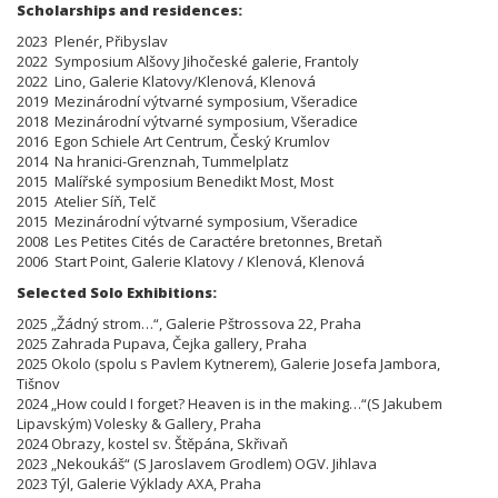
Scholarships and residences:
2023 Plenér, Přibyslav
2022 Symposium Alšovy Jihočeské galerie, Frantoly
2022 Lino, Galerie Klatovy/Klenová, Klenová
2019 Mezinárodní výtvarné symposium, Všeradice
2018 Mezinárodní výtvarné symposium, Všeradice
2016 Egon Schiele Art Centrum, Český Krumlov
2014 Na hranici-Grenznah, Tummelplatz
2015 Malířské symposium Benedikt Most, Most
2015 Atelier Síň, Telč
2015 Mezinárodní výtvarné symposium, Všeradice
2008 Les Petites Cités de Caractére bretonnes, Bretaň
2006 Start Point, Galerie Klatovy / Klenová, Klenová
Selected Solo Exhibitions:
2025 „Žádný strom…“, Galerie Pštrossova 22, Praha
2025 Zahrada Pupava, Čejka gallery, Praha
2025 Okolo (spolu s Pavlem Kytnerem), Galerie Josefa Jambora,
Tišnov
2024 „How could I forget? Heaven is in the making…“(S Jakubem
Lipavským) Volesky & Gallery, Praha
2024 Obrazy, kostel sv. Štěpána, Skřivaň
2023 „Nekoukáš“ (S Jaroslavem Grodlem) OGV. Jihlava
2023 Týl, Galerie Výklady AXA, Praha