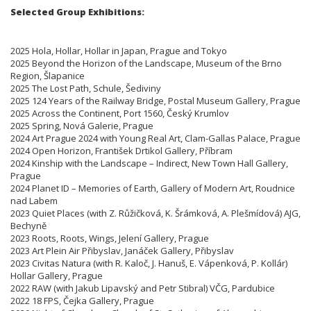
Selected Group Exhibitions:
2025 Hola, Hollar, Hollar in Japan, Prague and Tokyo
2025 Beyond the Horizon of the Landscape, Museum of the Brno
Region, Šlapanice
2025 The Lost Path, Schule, Šediviny
2025 124 Years of the Railway Bridge, Postal Museum Gallery, Prague
2025 Across the Continent, Port 1560, Český Krumlov
2025 Spring, Nová Galerie, Prague
2024 Art Prague 2024 with Young Real Art, Clam-Gallas Palace, Prague
2024 Open Horizon, František Drtikol Gallery, Příbram
2024 Kinship with the Landscape – Indirect, New Town Hall Gallery,
Prague
2024 Planet ID – Memories of Earth, Gallery of Modern Art, Roudnice
nad Labem
2023 Quiet Places (with Z. Růžičková, K. Šrámková, A. Plešmídová) AJG,
Bechyně
2023 Roots, Roots, Wings, Jelení Gallery, Prague
2023 Art Plein Air Přibyslav, Janáček Gallery, Přibyslav
2023 Civitas Natura (with R. Kaloč, J. Hanuš, E. Vápenková, P. Kollár)
Hollar Gallery, Prague
2022 RAW (with Jakub Lipavský and Petr Stibral) VČG, Pardubice
2022 18 FPS, Čejka Gallery, Prague